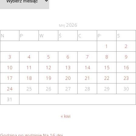
archiwalne
maj 2026
N
P
W
Ś
C
P
S
1
2
3
4
5
6
7
8
9
10
11
12
13
14
15
16
17
18
19
20
21
22
23
24
25
26
27
28
29
30
31
« kwi
Godzina po godzinie
Na 16 dni