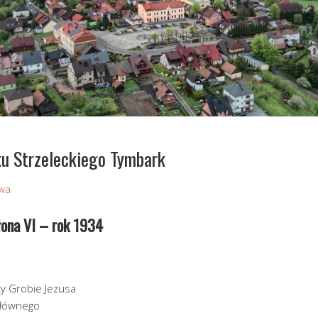
ku Strzeleckiego Tymbark
owa
łona VI – rok 1934
y Grobie Jezusa
łównego