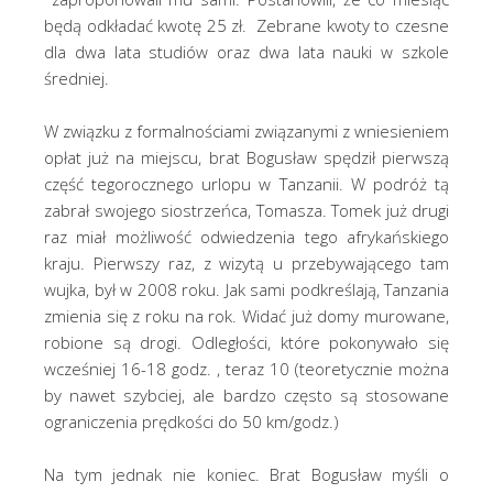
będą odkładać kwotę 25 zł. Zebrane kwoty to czesne
dla dwa lata studiów oraz dwa lata nauki w szkole
średniej.
W związku z formalnościami związanymi z wniesieniem
opłat już na miejscu, brat Bogusław spędził pierwszą
część tegorocznego urlopu w Tanzanii. W podróż tą
zabrał swojego siostrzeńca, Tomasza. Tomek już drugi
raz miał możliwość odwiedzenia tego afrykańskiego
kraju. Pierwszy raz, z wizytą u przebywającego tam
wujka, był w 2008 roku. Jak sami podkreślają, Tanzania
zmienia się z roku na rok. Widać już domy murowane,
robione są drogi. Odległości, które pokonywało się
wcześniej 16-18 godz. , teraz 10 (teoretycznie można
by nawet szybciej, ale bardzo często są stosowane
ograniczenia prędkości do 50 km/godz.)
Na tym jednak nie koniec. Brat Bogusław myśli o