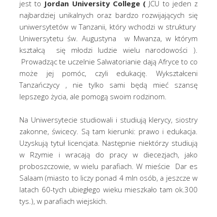
jest to
Jordan University College
(
JCU to jeden z
najbardziej unikalnych oraz bardzo rozwijających się
uniwersytetów w Tanzanii, który wchodzi w struktury
Uniwersytetu św. Augustyna w Mwanza, w którym
kształcą się młodzi ludzie wielu narodowości ).
Prowadząc te uczelnie Salwatorianie dają Afryce to co
może jej pomóc, czyli edukację. Wykształceni
Tanzańczycy , nie tylko sami będą mieć szansę
lepszego życia, ale pomogą swoim rodzinom.
Na Uniwersytecie studiowali i studiują klerycy, siostry
zakonne, świcecy. Są tam kierunki: prawo i edukacja.
Uzyskują tytuł licencjata. Następnie niektórzy studiują
w Rzymie i wracają do pracy w diecezjach, jako
proboszczowie, w wielu parafiach. W mieście Dar es
Salaam (miasto to liczy ponad 4 mln osób, a jeszcze w
latach 60-tych ubiegłego wieku mieszkało tam ok.300
tys.), w parafiach wiejskich.