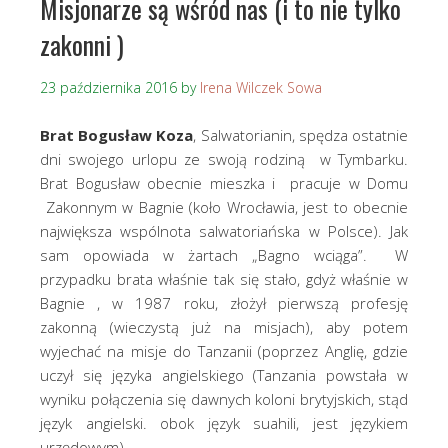
Misjonarze są wśród nas (i to nie tylko
zakonni )
23 października 2016
by
Irena Wilczek Sowa
Brat Bogusław Koza
, Salwatorianin, spędza ostatnie
dni swojego urlopu ze swoją rodziną w Tymbarku.
Brat Bogusław obecnie mieszka i pracuje w Domu
Zakonnym w Bagnie (koło Wrocławia, jest to obecnie
największa wspólnota salwatoriańska w Polsce). Jak
sam opowiada w żartach „Bagno wciąga”. W
przypadku brata właśnie tak się stało, gdyż właśnie w
Bagnie , w 1987 roku, złożył pierwszą profesję
zakonną (wieczystą już na misjach), aby potem
wyjechać na misje do Tanzanii (poprzez Anglię, gdzie
uczył się języka angielskiego (Tanzania powstała w
wyniku połączenia się dawnych koloni brytyjskich, stąd
język angielski. obok język suahili, jest językiem
urzędowym).