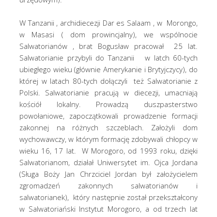
W Tanzanii , archidiecezji Dar es Salaam , w Morongo,
w Masasi ( dom prowincjalny), we wspólnocie
Salwatorianów , brat Bogusław pracował 25 lat.
Salwatorianie przybyli do Tanzanii w latch 60-tych
ubiegłego wieku (głównie Amerykanie i Brytyjczycy), do
której w latach 80-tych dołączyli też Salwatorianie z
Polski. Salwatorianie pracują w diecezji, umacniają
kościół lokalny. Prowadzą duszpasterstwo
powołaniowe, zapoczątkowali prowadzenie formacji
zakonnej na różnych szczeblach. Założyli dom
wychowawczy, w którym formację zdobywali chłopcy w
wieku 16, 17 lat. W Morogoro, od 1993 roku, dzięki
Salwatorianom, działał Uniwersytet im. Ojca Jordana
(Sługa Boży Jan Chrzciciel Jordan był założycielem
zgromadzeń zakonnych salwatorianów i
salwatorianek), który następnie został przekształcony
w Salwatoriański Instytut Morogoro, a od trzech lat