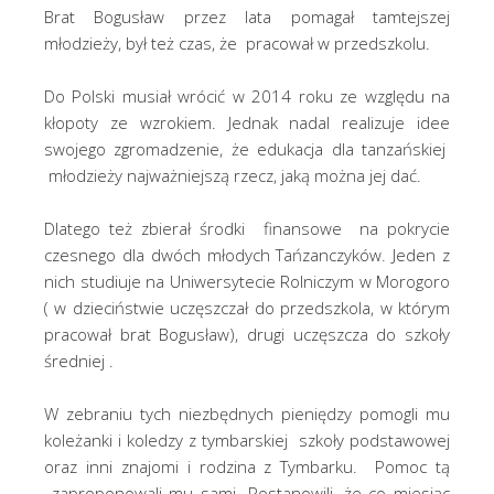
Brat Bogusław przez lata pomagał tamtejszej
młodzieży, był też czas, że pracował w przedszkolu.
Do Polski musiał wrócić w 2014 roku ze względu na
kłopoty ze wzrokiem. Jednak nadal realizuje idee
swojego zgromadzenie, że edukacja dla tanzańskiej
młodzieży najważniejszą rzecz, jaką można jej dać.
Dlatego też zbierał środki finansowe na pokrycie
czesnego dla dwóch młodych Tańzanczyków. Jeden z
nich studiuje na Uniwersytecie Rolniczym w Morogoro
( w dzieciństwie uczęszczał do przedszkola, w którym
pracował brat Bogusław), drugi uczęszcza do szkoły
średniej .
W zebraniu tych niezbędnych pieniędzy pomogli mu
koleżanki i koledzy z tymbarskiej szkoły podstawowej
oraz inni znajomi i rodzina z Tymbarku. Pomoc tą
zaproponowali mu sami. Postanowili, że co miesiąc