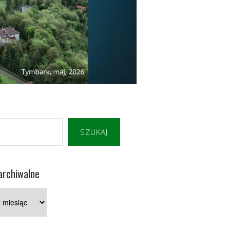
SZUKAJ
archiwalne
e