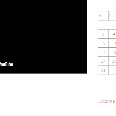
N
P
3
4
10
1
17
1
24
2
31
Godzina p