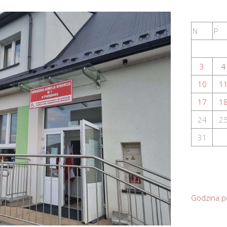
N
P
3
4
10
1
17
1
24
2
31
Godzina p