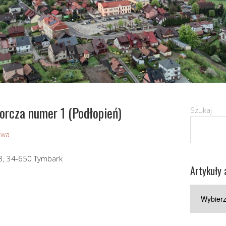
rcza numer 1 (Podłopień)
Szukaj
owa
3, 34-650 Tymbark
Artykuły 
Artykuły
archiwaln