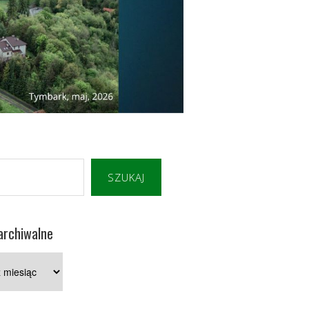
SZUKAJ
archiwalne
e