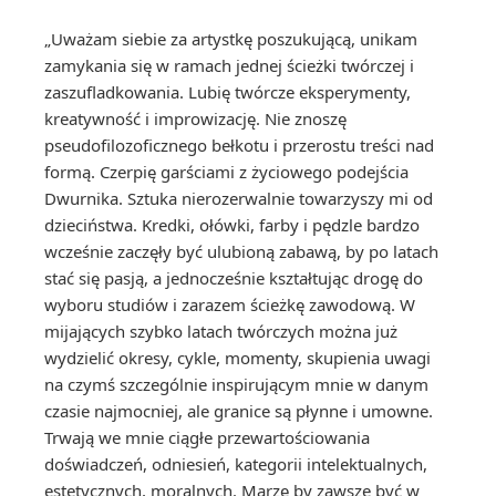
„Uważam siebie za artystkę poszukującą, unikam
zamykania się w ramach jednej ścieżki twórczej i
zaszufladkowania. Lubię twórcze eksperymenty,
kreatywność i improwizację. Nie znoszę
pseudofilozoficznego bełkotu i przerostu treści nad
formą. Czerpię garściami z życiowego podejścia
Dwurnika. Sztuka nierozerwalnie towarzyszy mi od
dzieciństwa. Kredki, ołówki, farby i pędzle bardzo
wcześnie zaczęły być ulubioną zabawą, by po latach
stać się pasją, a jednocześnie kształtując drogę do
wyboru studiów i zarazem ścieżkę zawodową. W
mijających szybko latach twórczych można już
wydzielić okresy, cykle, momenty, skupienia uwagi
na czymś szczególnie inspirującym mnie w danym
czasie najmocniej, ale granice są płynne i umowne.
Trwają we mnie ciągłe przewartościowania
doświadczeń, odniesień, kategorii intelektualnych,
estetycznych, moralnych. Marzę by zawsze być w