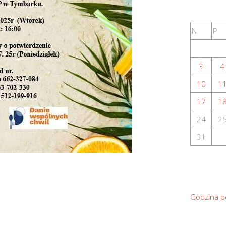
N
P
3
4
10
1
17
1
24
2
31
Godzina p