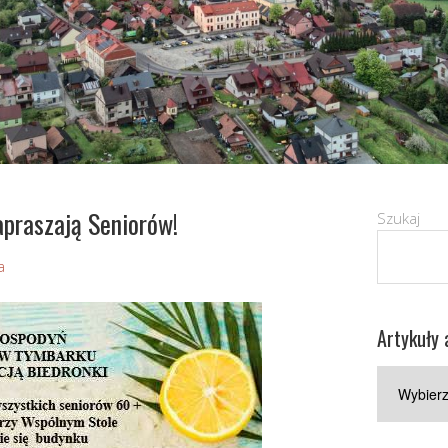
praszają Seniorów!
Szukaj
a
Artykuły 
Artykuły
archiwaln