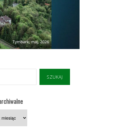
SZUKAJ
archiwalne
e