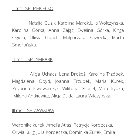
I mc –SP PIEKIEŁKO
Natalia Guzik, Karolina Marek,Julia Wołczyńska,
Karolina Górka, Anna Zając, Ewelina Górka, Kinga
Ogiela, Oliwia Opach, Małgorzata Pławecka, Marta
Smorońska.
II mc – SP TYMBARK
Alicja Uchacz, Lena Drożdż, Karolina Trzópek,
Magdalena Opyd, Joanna Trzupek, Maria Kurek,
Zuzanna Piwowarczyk, Wiktoria Grucel, Maja Rybka,
Milena Antkiewicz, Alicja Duda, Laura Wilczyńska.
III mc – SP ZAWADKA
Weronika kurek, Amelia Atłas, Patrycja Kordeczka,
Oliwia Kulig, Julia Kordeczka, Dominika Żurek, Emilia