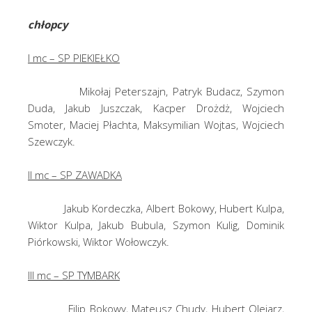
chłopcy
I mc – SP PIEKIEŁKO
Mikołaj Peterszajn, Patryk Budacz, Szymon
Duda, Jakub Juszczak, Kacper Drożdż, Wojciech
Smoter, Maciej Płachta, Maksymilian Wojtas, Wojciech
Szewczyk.
II mc – SP ZAWADKA
Jakub Kordeczka, Albert Bokowy, Hubert Kulpa,
Wiktor Kulpa, Jakub Bubula, Szymon Kulig, Dominik
Piórkowski, Wiktor Wołowczyk.
III mc – SP TYMBARK
Filip Bokowy, Mateusz Chudy, Hubert Olejarz,