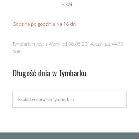
« kwi
Godzina po godzinie
Na 16 dni
Tymbark.in jest z Wami od 08.05.2014, czyli już 4476
dni!
Długość dnia w Tymbarku