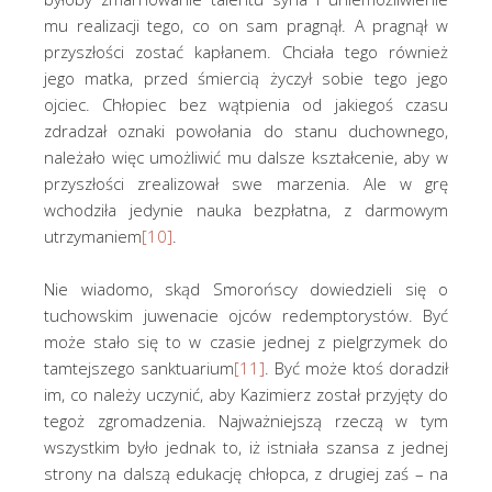
mu realizacji tego, co on sam pragnął. A pragnął w
przyszłości zostać kapłanem. Chciała tego również
jego matka, przed śmiercią życzył sobie tego jego
ojciec. Chłopiec bez wątpienia od jakiegoś czasu
zdradzał oznaki powołania do stanu duchownego,
należało więc umożliwić mu dalsze kształcenie, aby w
przyszłości zrealizował swe marzenia. Ale w grę
wchodziła jedynie nauka bezpłatna, z darmowym
utrzymaniem
[10]
.
Nie wiadomo, skąd Smorońscy dowiedzieli się o
tuchowskim juwenacie ojców redemptorystów. Być
może stało się to w czasie jednej z pielgrzymek do
tamtejszego sanktuarium
[11]
. Być może ktoś doradził
im, co należy uczynić, aby Kazimierz został przyjęty do
tegoż zgromadzenia. Najważniejszą rzeczą w tym
wszystkim było jednak to, iż istniała szansa z jednej
strony na dalszą edukację chłopca, z drugiej zaś – na