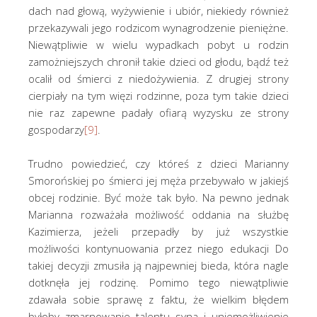
dach nad głową, wyżywienie i ubiór, niekiedy również
przekazywali jego rodzicom wynagrodzenie pieniężne.
Niewątpliwie w wielu wypadkach pobyt u rodzin
zamożniejszych chronił takie dzieci od głodu, bądź też
ocalił od śmierci z niedożywienia. Z drugiej strony
cierpiały na tym więzi rodzinne, poza tym takie dzieci
nie raz zapewne padały ofiarą wyzysku ze strony
gospodarzy
[9]
.
Trudno powiedzieć, czy któreś z dzieci Marianny
Smorońskiej po śmierci jej męża przebywało w jakiejś
obcej rodzinie. Być może tak było. Na pewno jednak
Marianna rozważała możliwość oddania na służbę
Kazimierza, jeżeli przepadły by już wszystkie
możliwości kontynuowania przez niego edukacji Do
takiej decyzji zmusiła ją najpewniej bieda, która nagle
dotknęła jej rodzinę. Pomimo tego niewątpliwie
zdawała sobie sprawę z faktu, że wielkim błędem
byłoby zmarnowanie talentu syna i uniemożliwienie