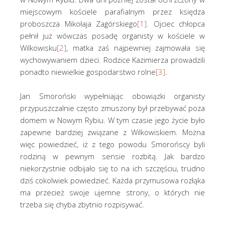
miejscowym kościele parafialnym przez księdza
proboszcza Mikołaja Zagórskiego
[1]
. Ojciec chłopca
pełnił już wówczas posadę organisty w kościele w
Wilkowisku
[2]
, matka zaś najpewniej zajmowała się
wychowywaniem dzieci. Rodzice Kazimierza prowadzili
ponadto niewielkie gospodarstwo rolne
[3]
.
Jan Smoroński wypełniając obowiązki organisty
przypuszczalnie często zmuszony był przebywać poza
domem w Nowym Rybiu. W tym czasie jego życie było
zapewne bardziej związane z Wilkowiskiem. Można
więc powiedzieć, iż z tego powodu Smorońscy byli
rodziną w pewnym sensie rozbitą. Jak bardzo
niekorzystnie odbijało się to na ich szczęściu, trudno
dziś cokolwiek powiedzieć. Każda przymusowa rozłąka
ma przecież swoje ujemne strony, o których nie
trzeba się chyba zbytnio rozpisywać.