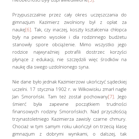
Przypuszczalnie przez cały okres uczęszczania do
gimnazjum Kazimierz zwolniony był z opłat za
naukę
[6]
. Tak, czy inaczej, koszty kształcenia chłopca
były na pewno wysokie i dla rodzinnego budżetu
stanowiły spore obciążenie. Mimo wszystko jego
rodzice najwyraźniej potrafili dostrzec korzyści
płynące z edukacji, nie szczędzili więc środków na
naukę dla swego uzdolnionego syna.
Nie dane było jednak Kazimierzowi ukończyć sądeckiej
uczelni. 17 stycznia 1902 r. w Wilkowisku zmarł nagle
Jan Smoroński. Tam też został pochowany
[7]
. Jego
śmierć była zapewne początkiem trudności
finansowych rodziny Smorońskich. Nad przyszłością
trzynastoletniego Kazimierza zawisły czarne chmury.
Chociaż w tym samym roku ukończył on trzecią klasę
gimnazjum z dobrymi wynikami, o dalszej, tak