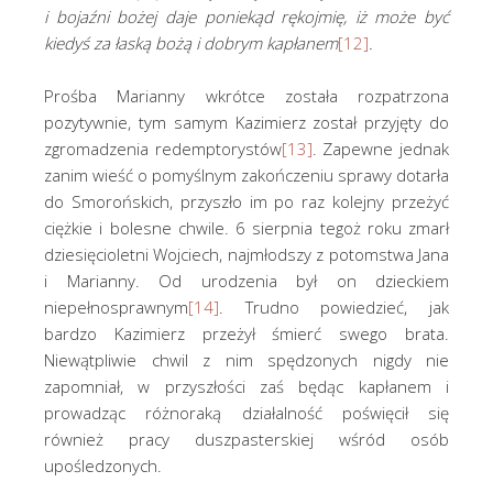
i bojaźni bożej daje poniekąd rękojmię, iż może być
kiedyś za łaską bożą i dobrym kapłanem
[12]
.
Prośba Marianny wkrótce została rozpatrzona
pozytywnie, tym samym Kazimierz został przyjęty do
zgromadzenia redemptorystów
[13]
. Zapewne jednak
zanim wieść o pomyślnym zakończeniu sprawy dotarła
do Smorońskich, przyszło im po raz kolejny przeżyć
ciężkie i bolesne chwile. 6 sierpnia tegoż roku zmarł
dziesięcioletni Wojciech, najmłodszy z potomstwa Jana
i Marianny. Od urodzenia był on dzieckiem
niepełnosprawnym
[14]
. Trudno powiedzieć, jak
bardzo Kazimierz przeżył śmierć swego brata.
Niewątpliwie chwil z nim spędzonych nigdy nie
zapomniał, w przyszłości zaś będąc kapłanem i
prowadząc różnoraką działalność poświęcił się
również pracy duszpasterskiej wśród osób
upośledzonych.