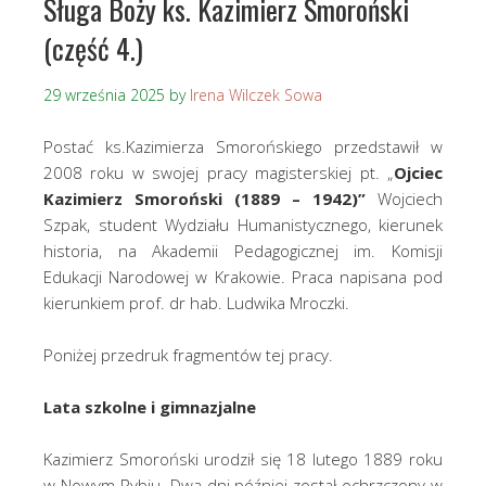
Sługa Boży ks. Kazimierz Smoroński
(część 4.)
29 września 2025
by
Irena Wilczek Sowa
Postać ks.Kazimierza Smorońskiego przedstawił w
2008 roku w swojej pracy magisterskiej pt. „
Ojciec
Kazimierz Smoroński
(1889 – 1942)”
Wojciech
Szpak, student Wydziału Humanistycznego, kierunek
historia, na Akademii Pedagogicznej im. Komisji
Edukacji Narodowej w Krakowie. Praca napisana pod
kierunkiem prof. dr hab. Ludwika Mroczki.
Poniżej przedruk fragmentów tej pracy.
Lata szkolne i gimnazjalne
Kazimierz Smoroński urodził się 18 lutego 1889 roku
w Nowym Rybiu. Dwa dni później został ochrzczony w