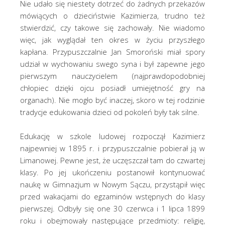
Nie udało się niestety dotrzeć do żadnych przekazów
mówiących o dzieciństwie Kazimierza, trudno też
stwierdzić, czy takowe się zachowały. Nie wiadomo
więc, jak wyglądał ten okres w życiu przyszłego
kapłana. Przypuszczalnie Jan Smoroński miał spory
udział w wychowaniu swego syna i był zapewne jego
pierwszym nauczycielem (najprawdopodobniej
chłopiec dzięki ojcu posiadł umiejętność gry na
organach). Nie mogło być inaczej, skoro w tej rodzinie
tradycje edukowania dzieci od pokoleń były tak silne.
Edukację w szkole ludowej rozpoczął Kazimierz
najpewniej w 1895 r. i przypuszczalnie pobierał ją w
Limanowej. Pewne jest, że uczęszczał tam do czwartej
klasy. Po jej ukończeniu postanowił kontynuować
naukę w Gimnazjum w Nowym Sączu, przystąpił więc
przed wakacjami do egzaminów wstępnych do klasy
pierwszej. Odbyły się one 30 czerwca i 1 lipca 1899
roku i obejmowały następujące przedmioty: religię,