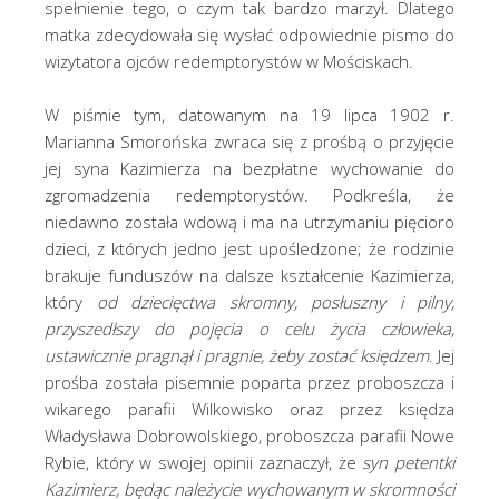
spełnienie tego, o czym tak bardzo marzył. Dlatego
matka zdecydowała się wysłać odpowiednie pismo do
wizytatora ojców redemptorystów w Mościskach.
W piśmie tym, datowanym na 19 lipca 1902 r.
Marianna Smorońska zwraca się z prośbą o przyjęcie
jej syna Kazimierza na bezpłatne wychowanie do
zgromadzenia redemptorystów. Podkreśla, że
niedawno została wdową i ma na utrzymaniu pięcioro
dzieci, z których jedno jest upośledzone; że rodzinie
brakuje funduszów na dalsze kształcenie Kazimierza,
który
od dziecięctwa skromny, posłuszny i pilny,
przyszedłszy do pojęcia o celu życia człowieka,
ustawicznie pragnął i pragnie, żeby zostać księdzem
. Jej
prośba została pisemnie poparta przez proboszcza i
wikarego parafii Wilkowisko oraz przez księdza
Władysława Dobrowolskiego, proboszcza parafii Nowe
Rybie, który w swojej opinii zaznaczył, że
syn petentki
Kazimierz, będąc należycie wychowanym w skromności