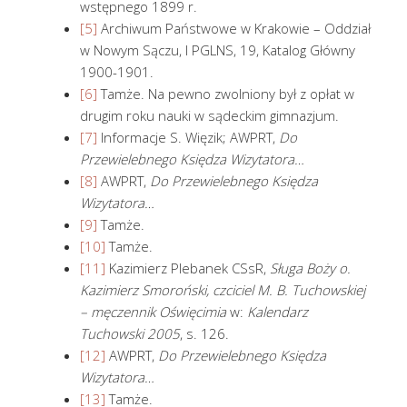
wstępnego 1899 r.
[5]
Archiwum Państwowe w Krakowie – Oddział
w Nowym Sączu, I PGLNS, 19, Katalog Główny
1900-1901.
[6]
Tamże. Na pewno zwolniony był z opłat w
drugim roku nauki w sądeckim gimnazjum.
[7]
Informacje S. Więzik; AWPRT,
Do
Przewielebnego Księdza Wizytatora…
[8]
AWPRT,
Do Przewielebnego Księdza
Wizytatora…
[9]
Tamże.
[10]
Tamże.
[11]
Kazimierz Plebanek CSsR,
Sługa Boży o.
Kazimierz Smoroński, czciciel M. B. Tuchowskiej
– męczennik Oświęcimia
w:
Kalendarz
Tuchowski 2005
, s. 126.
[12]
AWPRT,
Do Przewielebnego Księdza
Wizytatora…
[13]
Tamże.