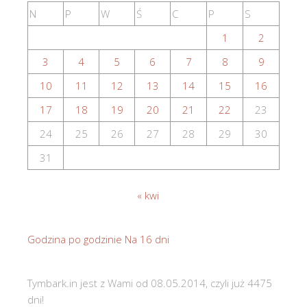
N
P
W
Ś
C
P
S
1
2
3
4
5
6
7
8
9
10
11
12
13
14
15
16
17
18
19
20
21
22
23
24
25
26
27
28
29
30
31
« kwi
Godzina po godzinie
Na 16 dni
Tymbark.in jest z Wami od 08.05.2014, czyli już 4475
dni!