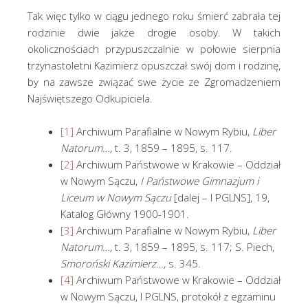
Tak więc tylko w ciągu jednego roku śmierć zabrała tej
rodzinie dwie jakże drogie osoby. W takich
okolicznościach przypuszczalnie w połowie sierpnia
trzynastoletni Kazimierz opuszczał swój dom i rodzinę,
by na zawsze związać swe życie ze Zgromadzeniem
Najświętszego Odkupiciela.
[1]
Archiwum Parafialne w Nowym Rybiu,
Liber
Natorum…,
t. 3, 1859 – 1895, s. 117.
[2]
Archiwum Państwowe w Krakowie – Oddział
w Nowym Sączu,
I Państwowe Gimnazjum i
Liceum w Nowym Sączu
[dalej – I PGLNS], 19,
Katalog Główny 1900-1901.
[3]
Archiwum Parafialne w Nowym Rybiu,
Liber
Natorum…,
t. 3, 1859 – 1895, s. 117; S. Piech,
Smoroński Kazimierz…
, s. 345.
[4]
Archiwum Państwowe w Krakowie – Oddział
w Nowym Sączu, I PGLNS, protokół z egzaminu