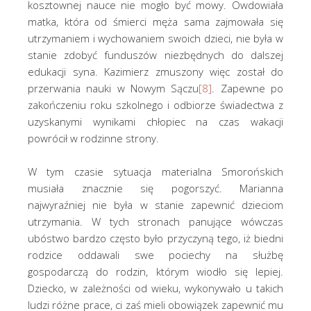
kosztownej nauce nie mogło być mowy. Owdowiała
matka, która od śmierci męża sama zajmowała się
utrzymaniem i wychowaniem swoich dzieci, nie była w
stanie zdobyć funduszów niezbędnych do dalszej
edukacji syna. Kazimierz zmuszony więc został do
przerwania nauki w Nowym Sączu
[8]
. Zapewne po
zakończeniu roku szkolnego i odbiorze świadectwa z
uzyskanymi wynikami chłopiec na czas wakacji
powrócił w rodzinne strony.
W tym czasie sytuacja materialna Smorońskich
musiała znacznie się pogorszyć. Marianna
najwyraźniej nie była w stanie zapewnić dzieciom
utrzymania. W tych stronach panujące wówczas
ubóstwo bardzo często było przyczyną tego, iż biedni
rodzice oddawali swe pociechy na służbę
gospodarczą do rodzin, którym wiodło się lepiej.
Dziecko, w zależności od wieku, wykonywało u takich
ludzi różne prace, ci zaś mieli obowiązek zapewnić mu