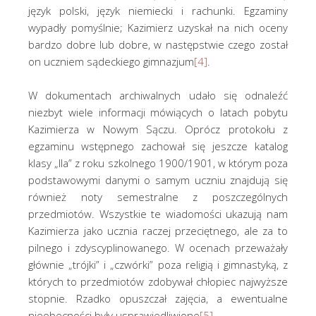
język polski, język niemiecki i rachunki. Egzaminy
wypadły pomyślnie; Kazimierz uzyskał na nich oceny
bardzo dobre lub dobre, w następstwie czego został
on uczniem sądeckiego gimnazjum
[4]
.
W dokumentach archiwalnych udało się odnaleźć
niezbyt wiele informacji mówiących o latach pobytu
Kazimierza w Nowym Sączu. Oprócz protokołu z
egzaminu wstępnego zachował się jeszcze katalog
klasy „IIa” z roku szkolnego 1900/1901, w którym poza
podstawowymi danymi o samym uczniu znajdują się
również noty semestralne z poszczególnych
przedmiotów. Wszystkie te wiadomości ukazują nam
Kazimierza jako ucznia raczej przeciętnego, ale za to
pilnego i zdyscyplinowanego. W ocenach przeważały
głównie „trójki” i „czwórki” poza religią i gimnastyką, z
których to przedmiotów zdobywał chłopiec najwyższe
stopnie. Rzadko opuszczał zajęcia, a ewentualne
nieobecności były usprawiedliwione
[5]
.