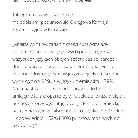
Tak egzamin w województwie
małopolskim podumowuje Okręgowa Komisja
Egzaminacyjna w Krakowie:
„Analiza wyników zadań z części sprawdzającej
znajomość środków językowych pokazuje, że we
wszystkich językach obcych szóstoklasiści bardzo
dobrze poradzili sobie z zadaniem 7. opartym na
materiale ilustracyjnym. W języku angielskim średni
wynik wyniósł 92%, a w języku niemieckim – 78%.
Natomiast zadanie 8., które sprawdzało tę samą
umiejętność, ale oparte było na tekście, okazało się dla
uczniów, którzy wybrali język angielski lub niemiecki,
najtrudniejszym w całym arkuszu (uzyskali oni średnio
– odpowiednio – 52% i 50% punktów możliwych do
uzyskania).”