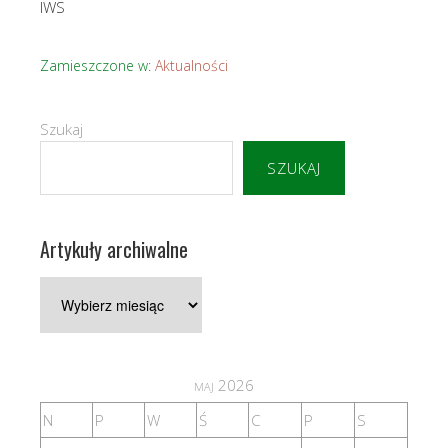
IWS
Zamieszczone w:
Aktualności
Szukaj
SZUKAJ
Artykuły archiwalne
Artykuły
archiwalne
maj 2026
N
P
W
Ś
C
P
S