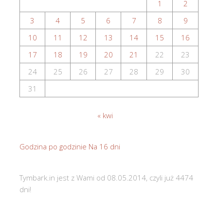
1
2
3
4
5
6
7
8
9
10
11
12
13
14
15
16
17
18
19
20
21
22
23
24
25
26
27
28
29
30
31
« kwi
Godzina po godzinie
Na 16 dni
Tymbark.in jest z Wami od 08.05.2014, czyli już 4474
dni!