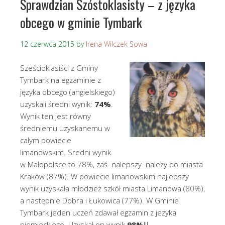
Sprawdzian Szóstoklasisty – z języka
obcego w gminie Tymbark
12 czerwca 2015
by
Irena Wilczek Sowa
Sześcioklasiści z Gminy
Tymbark na egzaminie z
języka obcego (angielskiego)
uzyskali średni wynik:
74%
.
Wynik ten jest równy
średniemu uzyskanemu w
całym powiecie
limanowskim. Sredni wynik
w Małopolsce to 78%, zaś nalepszy należy do miasta
Kraków (87%). W powiecie limanowskim najlepszy
wynik uzyskała młodzież szkół miasta Limanowa (80%),
a następnie Dobra i Łukowica (77%). W Gminie
Tymbark jeden uczeń zdawał egzamin z jezyka
niemieckiego. Uzyskał on wynik
98%
!!!