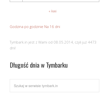
« kwi
Godzina po godzinie
Na 16 dni
Tymbark.in jest z Wami od 08.05.2014, czyli już 4473
dni!
Długość dnia w Tymbarku