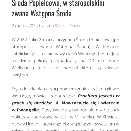
Środa Popielcowa, w staropolskim
zwana Wstępna Środa
2 marca 2022
by
Irena Wilczek Sowa
W 2022 roku 2 marca przypada Środa Popielcowa (po
staropolsku zwana Wstępna Środa). W Kościele
katolickim jest to pierwszy dzień Wielkiego Postu. Jest
to dzień pokuty przypadający na 40 dni przed
Wielkanocą (nie licząc niedziel, które są zawsze
świętem).
Tego dnia kapłan czyni popiołem znak krzyża na głowie
wiernego, mówiąc jednocześnie:
Prochem jesteś i w
proch się obrócisz
lub
Nawracajcie się i wierzcie
w Ewangelię
. Posypywanie głów popiołem – na znak
pokuty – odnotowano już w VIII wieku. W XI wieku
papież Urban II uczynił go obowiązującym zwyczajem w
całym Kościele, przyjmując jednocześnie, że popiół