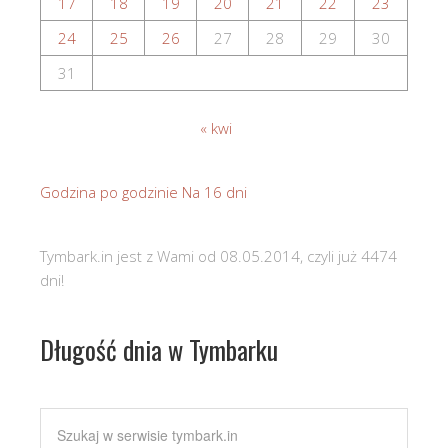
17
18
19
20
21
22
23
24
25
26
27
28
29
30
31
« kwi
Godzina po godzinie
Na 16 dni
Tymbark.in jest z Wami od 08.05.2014, czyli już 4474
dni!
Długość dnia w Tymbarku