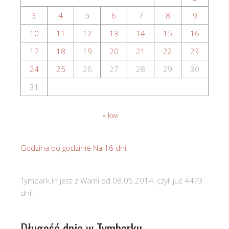
3
4
5
6
7
8
9
10
11
12
13
14
15
16
17
18
19
20
21
22
23
24
25
26
27
28
29
30
31
« kwi
Godzina po godzinie
Na 16 dni
Tymbark.in jest z Wami od 08.05.2014, czyli już 4473
dni!
Długość dnia w Tymbarku