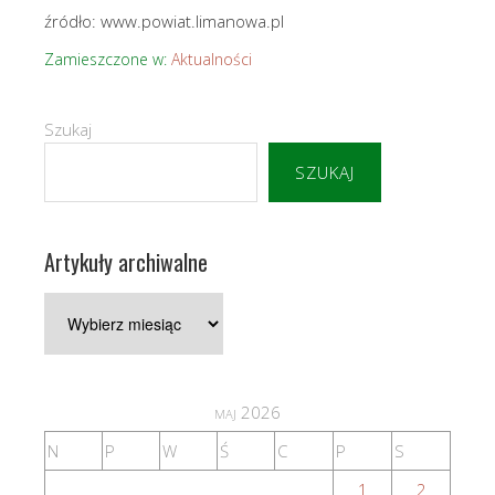
źródło: www.powiat.limanowa.pl
Zamieszczone w:
Aktualności
Szukaj
SZUKAJ
Artykuły archiwalne
Artykuły
archiwalne
maj 2026
N
P
W
Ś
C
P
S
1
2