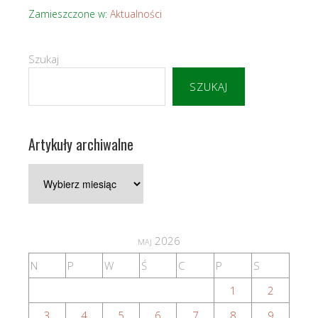
Zamieszczone w:
Aktualności
Szukaj
SZUKAJ
Artykuły archiwalne
Artykuły
archiwalne
maj 2026
N
P
W
Ś
C
P
S
1
2
3
4
5
6
7
8
9