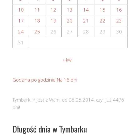
10
11
12
13
14
15
16
17
18
19
20
21
22
23
24
25
26
27
28
29
30
31
« kwi
Godzina po godzinie
Na 16 dni
Tymbark.in jest z Wami od 08.05.2014, czyli już 4476
dni!
Długość dnia w Tymbarku