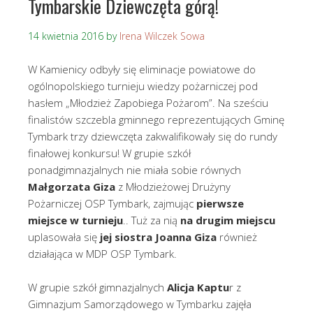
Tymbarskie Dziewczęta górą!
14 kwietnia 2016
by
Irena Wilczek Sowa
W Kamienicy odbyły się eliminacje powiatowe do
ogólnopolskiego turnieju wiedzy pożarniczej pod
hasłem „Młodzież Zapobiega Pożarom”. Na sześciu
finalistów szczebla gminnego reprezentujących Gminę
Tymbark trzy dziewczęta zakwalifikowały się do rundy
finałowej konkursu! W grupie szkół
ponadgimnazjalnych nie miała sobie równych
Małgorzata Giza
z Młodzieżowej Drużyny
Pożarniczej OSP Tymbark, zajmując
pierwsze
miejsce w turnieju
.. Tuż za nią
na drugim miejscu
uplasowała się
jej siostra Joanna Giza
również
działająca w MDP OSP Tymbark.
W grupie szkół gimnazjalnych
Alicja Kaptu
r z
Gimnazjum Samorządowego w Tymbarku zajęła