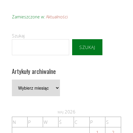
Zamieszczone w:
Aktualności
Szukaj
SZUKAJ
Artykuły archiwalne
Artykuły
archiwalne
maj 2026
N
P
W
Ś
C
P
S
1
2