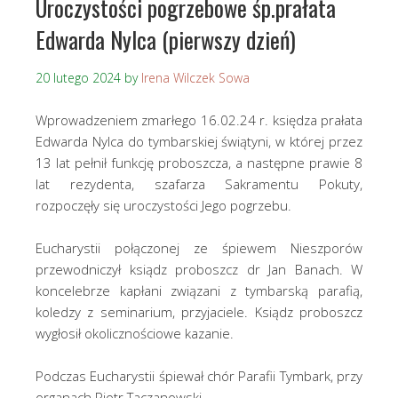
Uroczystości pogrzebowe śp.prałata
Edwarda Nylca (pierwszy dzień)
20 lutego 2024
by
Irena Wilczek Sowa
Wprowadzeniem zmarłego 16.02.24 r. księdza prałata
Edwarda Nylca do tymbarskiej świątyni, w której przez
13 lat pełnił funkcję proboszcza, a następne prawie 8
lat rezydenta, szafarza Sakramentu Pokuty,
rozpoczęły się uroczystości Jego pogrzebu.
Eucharystii połączonej ze śpiewem Nieszporów
przewodniczył ksiądz proboszcz dr Jan Banach. W
koncelebrze kapłani związani z tymbarską parafią,
koledzy z seminarium, przyjaciele. Ksiądz proboszcz
wygłosił okolicznościowe kazanie.
Podczas Eucharystii śpiewał chór Parafii Tymbark, przy
organach Piotr Taczanowski.