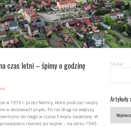
a czas letni – śpimy o godzinę
Szukaj
owa
Artykuły 
ie w 1916 r. przez Niemcy, które podczas I wojny
ami w dostawach prądu. Po raz drugi na większą
Artykuły
owrócono do niego w czasie II wojny światowej. W
archiwaln
prowadzano również po wojnie – na okres 1945-