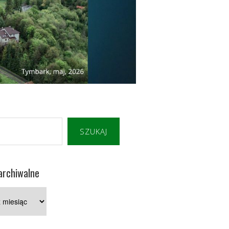
SZUKAJ
archiwalne
e