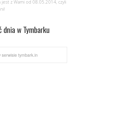
 jest z Wami od 08.05.2014, czyli
ni!
ć dnia w Tymbarku