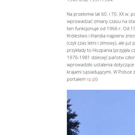
Na przełomie lat 60. i 70. XX w. 
wprowadzać zmiany czasu na stał
ten funkcjonuje od 1966 r. Od 1
Królestwo i Irlandia najpierw zni
(czyli czas letni i zimowy), ale ju
przykłady to Hiszpania (przyjęła cz
1976-1981 dziesięć państw czło
wprowadziło ustalenia dotyczące 
krajami sąsiadującymi. W Polsce
portalem
rp.pl
)