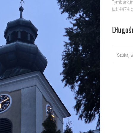
Tymbark.in
już 4474 d
Długoś