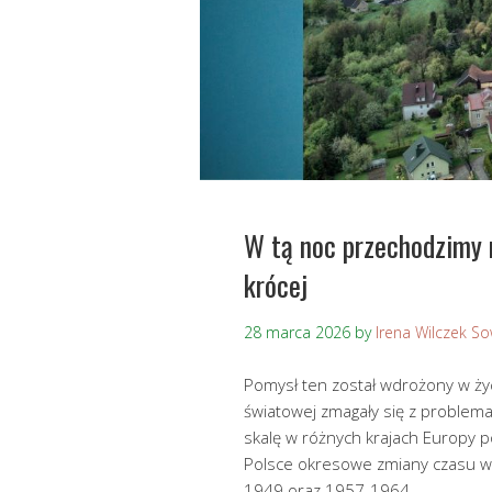
W tą noc przechodzimy n
krócej
28 marca 2026
by
Irena Wilczek S
Pomysł ten został wdrożony w życ
światowej zmagały się z problem
skalę w różnych krajach Europy p
Polsce okresowe zmiany czasu w
1949 oraz 1957-1964.