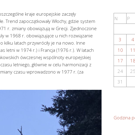
poszczególne kraje europejskie zaczęły
N
P
e. Trend zapoczątkowały Włochy, gdzie system
971 r. zmiany obowiązują w Grecji. Zjednoczone
osły w 1968 r. obowiązujące u nich rozwiązanie
3
4
ż po kilku latach przywróciły je na nowo. Inne
as letni w 1974 r.) i Francja (1976 r.). W latach
10
1
nkowskich ówczesnej wspólnoty europejskiej
17
1
czasu letniego, głównie w celu harmonizacji z
24
2
 zmiany czasu wprowadzono w 1977 r. (za
31
Godzina p