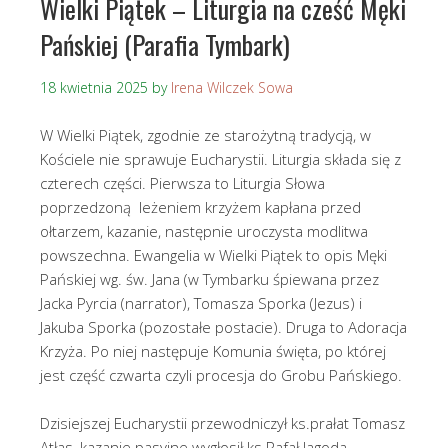
Wielki Piątek – Liturgia na cześć Męki
Pańskiej (Parafia Tymbark)
18 kwietnia 2025
by
Irena Wilczek Sowa
W Wielki Piątek, zgodnie ze starożytną tradycją, w
Kościele nie sprawuje Eucharystii. Liturgia składa się z
czterech części. Pierwsza to Liturgia Słowa
poprzedzoną leżeniem krzyżem kapłana przed
ołtarzem, kazanie, następnie uroczysta modlitwa
powszechna. Ewangelia w Wielki Piątek to opis Męki
Pańskiej wg. św. Jana (w Tymbarku śpiewana przez
Jacka Pyrcia (narrator), Tomasza Sporka (Jezus) i
Jakuba Sporka (pozostałe postacie). Druga to Adoracja
Krzyża. Po niej następuje Komunia święta, po której
jest część czwarta czyli procesja do Grobu Pańskiego.
Dzisiejszej Eucharystii przewodniczył ks.prałat Tomasz
Atłas, kazanie pasyjne wygłosił ks.Rafał Jagoda,