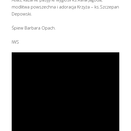
modlitwa powszechna i adoracja Krzyża – ks.Szczepan
Depowski.
Śpiew Barbara Opach.
IWS