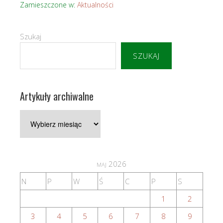
Zamieszczone w:
Aktualności
Szukaj
SZUKAJ
Artykuły archiwalne
Artykuły
archiwalne
maj 2026
N
P
W
Ś
C
P
S
1
2
3
4
5
6
7
8
9