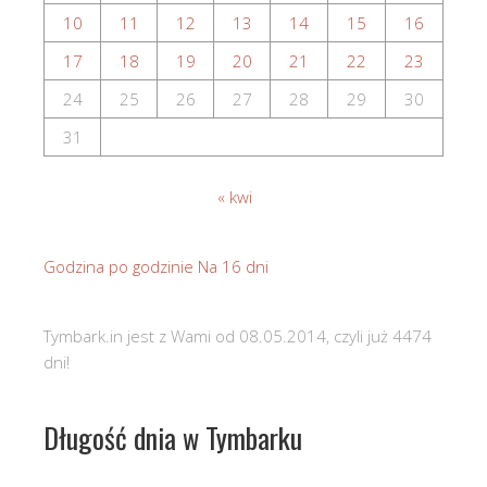
10
11
12
13
14
15
16
17
18
19
20
21
22
23
24
25
26
27
28
29
30
31
« kwi
Godzina po godzinie
Na 16 dni
Tymbark.in jest z Wami od 08.05.2014, czyli już 4474
dni!
Długość dnia w Tymbarku