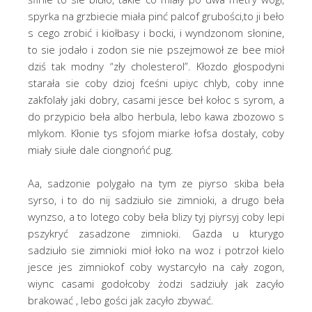
spyrka na grzbiecie miała pinć palcof grubości,to ji beło
s cego zrobić i kiołbasy i bocki, i wyndzonom słonine,
to sie jodało i zodon sie nie pszejmowoł ze bee mioł
dziś tak modny “zły cholesterol”. Kłozdo głospodyni
starała sie coby dzioj fceśni upiyc chlyb, coby inne
zakfolały jaki dobry, casami jesce beł kołoc s syrom, a
do przypicio beła albo herbula, lebo kawa zbozowo s
mlykom. Kłonie tys sfojom miarke łofsa dostały, coby
miały siułe dale ciongnońć pug.
Aa, sadzonie polygało na tym ze piyrso skiba beła
syrso, i to do nij sadziuło sie zimnioki, a drugo beła
wynzso, a to lotego coby beła blizy tyj piyrsyj coby lepi
pszykryć zasadzone zimnioki. Gazda u kturygo
sadziuło sie zimnioki mioł łoko na woz i potrzoł kielo
jesce jes zimniokof coby wystarcyło na cały zogon,
wiync casami godołcoby żodzi sadziuły jak zacyło
brakować , lebo gości jak zacyło zbywać.