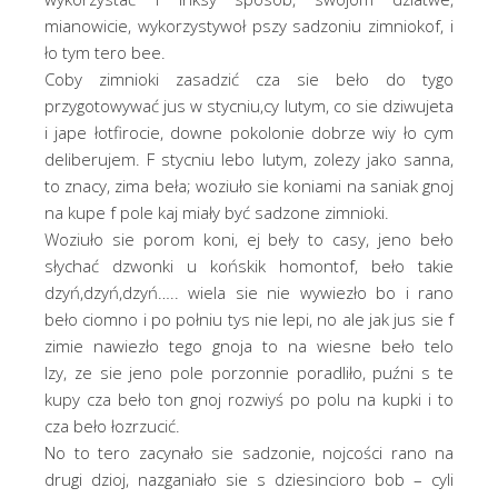
mianowicie, wykorzystywoł pszy sadzoniu zimniokof, i
ło tym tero bee.
Coby zimnioki zasadzić cza sie beło do tygo
przygotowywać jus w stycniu,cy lutym, co sie dziwujeta
i jape łotfirocie, downe pokolonie dobrze wiy ło cym
deliberujem. F stycniu lebo lutym, zolezy jako sanna,
to znacy, zima beła; woziuło sie koniami na saniak gnoj
na kupe f pole kaj miały być sadzone zimnioki.
Woziuło sie porom koni, ej beły to casy, jeno beło
słychać dzwonki u końskik homontof, beło takie
dzyń,dzyń,dzyń….. wiela sie nie wywiezło bo i rano
beło ciomno i po połniu tys nie lepi, no ale jak jus sie f
zimie nawiezło tego gnoja to na wiesne beło telo
lzy, ze sie jeno pole porzonnie poradliło, puźni s te
kupy cza beło ton gnoj rozwiyś po polu na kupki i to
cza beło łozrzucić.
No to tero zacynało sie sadzonie, nojcości rano na
drugi dzioj, nazganiało sie s dziesincioro bob – cyli