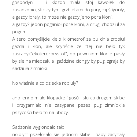
gospodyni – i kłozdo miała sfoj kawołek do
zasadzonio, śficuły tymi grzbietami do gory, łoj śfiyciuły,
a gazdy łorały, to moze nie gazdy jeno pora kłoni,
a gazdy? jedon poganioł pore kłoni, a drugi chodziuł za
pugom.
A tero pomyślijcie kielo kilometrof za pu dnia zrobiuł
gazda i kłoń, ale scynście ze ftej nie beło tyk
zasranyk”ekoterororystof”, bo pewnikom kłonie pasły
by sie na miedzak, a gaździne ciongły by pug, zgraja by
sadziuła zimnioki.
No właśnie a co dziecka robiuły?
ano jenno miało kłopacke f gośći i sło co drugom skibe
i przygarniało nie zasypane pszes pug zimnioki,a
pszycości beło to na ubocy.
Sadzonie wyglondało tak:
nojpiyrf pszełorało sie jednom skibe i baby zacynały