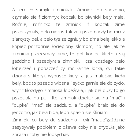
A tero ło samyk zimniokak. Zimnioki do sadzonio,
czymało sie f ziomnyk kopcak, bo piwnicki beły małe.
Roźnie, roźnicko te zmnioki f kopcak zime
pszeczymały, beło nieros tak ze i pszemarzły bo mroz
siarcysty beł, a beło tys ze zgniuły bo zima bełą lekko a
kopiec porzonnie łocieplony słomom, no ale jak te
zimnioki pszecymały zime, to pot koniec kfietnia słą
gaździno i pszebiyrała zimnioki, cza kłozdego beło
łobejrzeć i popaczeć cy mo łanne łocka, cyli takie
dziorki s ktoryk wypusco kieły, a jus malućkie kiełki
beły, boć to pszecio wiosna i syćko garnie sie do zycio,
wiync kłozdygo zimnioka łobeźrała, i jak beł duzy to go
pszecioła na pu i ftej zimniok dzieliuł sie na “mać” i
“dupke”, “mać” sie sadziuło, a “dupke” brało sie do
jedzonio, jak beła bida, lebo spasło sie śfiniami.
Zimnioki co beły do sadzonio , cyli “macie”gaździne
zasypywały popiołem z dżewa coby nie chyciuła jako
zoraza i coby nie łopsychały.