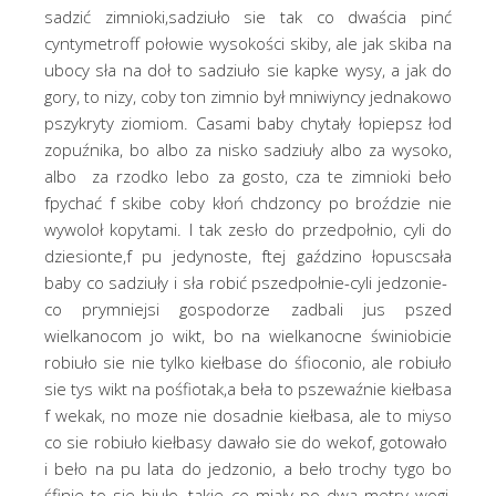
sadzić zimnioki,sadziuło sie tak co dwaścia pinć
cyntymetroff połowie wysokości skiby, ale jak skiba na
ubocy sła na doł to sadziuło sie kapke wysy, a jak do
gory, to nizy, coby ton zimnio był mniwiyncy jednakowo
pszykryty ziomiom. Casami baby chytały łopiepsz łod
zopuźnika, bo albo za nisko sadziuły albo za wysoko,
albo za rzodko lebo za gosto, cza te zimnioki beło
fpychać f skibe coby kłoń chdzoncy po broździe nie
wywoloł kopytami. I tak zesło do przedpołnio, cyli do
dziesionte,f pu jedynoste, ftej gaździno łopuscsała
baby co sadziuły i sła robić pszedpołnie-cyli jedzonie-
co prymniejsi gospodorze zadbali jus pszed
wielkanocom jo wikt, bo na wielkanocne świniobicie
robiuło sie nie tylko kiełbase do śfioconio, ale robiuło
sie tys wikt na pośfiotak,a beła to pszewaźnie kiełbasa
f wekak, no moze nie dosadnie kiełbasa, ale to miyso
co sie robiuło kiełbasy dawało sie do wekof, gotowało
i beło na pu lata do jedzonio, a beło trochy tygo bo
śfinie to sie biuło, takie co miały po dwa metry wogi,