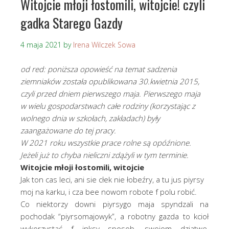
Witojcie młoji łostomili, witojcie! czyli
gadka Starego Gazdy
4 maja 2021
by
Irena Wilczek Sowa
od red: poniższa opowieść na temat sadzenia
ziemniaków została opublikowana 30.kwietnia 2015,
czyli przed dniem pierwszego maja. Pierwszego maja
w wielu gospodarstwach całe rodziny (korzystając z
wolnego dnia w szkołach, zakładach) były
zaangażowane do tej pracy.
W 2021 roku wszystkie prace rolne są opóźnione.
Jeżeli już to chyba nieliczni zdążyli w tym terminie.
Witojcie młoji łostomili, witojcie
Jak ton cas leci, ani sie cłek nie łobeźry, a tu jus piyrsy
moj na karku, i cza bee nowom robote f polu robić.
Co niektorzy downi piyrsygo maja spyndzali na
pochodak “piyrsomajowyk”, a robotny gazda to kcioł
wykorzystać f inksy sposob, swojom dziatwe,