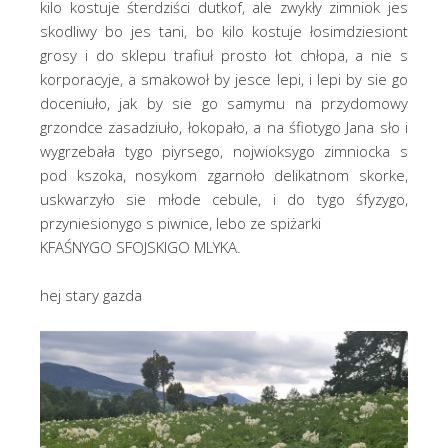
kilo kostuje śterdziści dutkof, ale zwykły zimniok jes
skodliwy bo jes tani, bo kilo kostuje łosimdziesiont
grosy i do sklepu trafiuł prosto łot chłopa, a nie s
korporacyje, a smakowoł by jesce lepi, i lepi by sie go
doceniuło, jak by sie go samymu na przydomowy
grzondce zasadziuło, łokopało, a na śfiotygo Jana sło i
wygrzebała tygo piyrsego, nojwioksygo zimniocka s
pod kszoka, nosykom zgarnoło delikatnom skorke,
uskwarzyło sie młode cebule, i do tygo śfyzygo,
przyniesionygo s piwnice, lebo ze spiżarki
KFAŚNYGO SFOJSKIGO MLYKA.
hej stary gazda