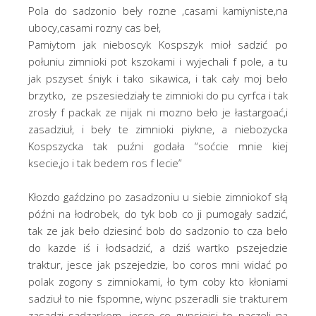
Pola do sadzonio beły rozne ,casami kamiyniste,na
ubocy,casami rozny cas beł,
Pamiytom jak nieboscyk Kospszyk mioł sadzić po
połuniu zimnioki pot kszokami i wyjechali f pole, a tu
jak pszyset śniyk i tako sikawica, i tak cały moj beło
brzytko, ze pszesiedziały te zimnioki do pu cyrfca i tak
zrosły f packak ze nijak ni mozno beło je łastargoać,i
zasadziuł, i beły te zimnioki piykne, a niebozycka
Kospszycka tak puźni godała “soćcie mnie kiej
ksecie,jo i tak bedem ros f lecie”
Kłozdo gaździno po zasadzoniu u siebie zimniokof słą
późni na łodrobek, do tyk bob co ji pumogały sadzić,
tak ze jak beło dziesinć bob do sadzonio to cza beło
do kazde iś i łodsadzić, a dziś wartko pszejedzie
traktur, jesce jak pszejedzie, bo coros mni widać po
polak zogony s zimniokami, ło tym coby kto kłoniami
sadziuł to nie fspomne, wiync pszeradli sie trakturem
zasadzi sadzarkom, jesce co gupsiejsi to paczeli na