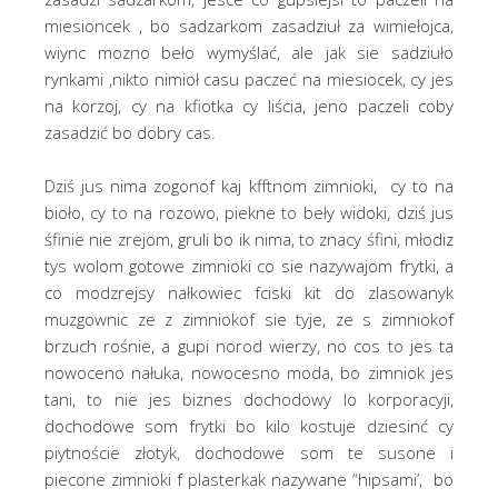
miesioncek , bo sadzarkom zasadziuł za wimiełojca,
wiync mozno beło wymyślać, ale jak sie sadziuło
rynkami ,nikto nimioł casu paczeć na miesiocek, cy jes
na korzoj, cy na kfiotka cy liścia, jeno paczeli coby
zasadzić bo dobry cas.
Dziś jus nima zogonof kaj kfftnom zimnioki, cy to na
bioło, cy to na rozowo, piekne to beły widoki, dziś jus
śfinie nie zrejom, gruli bo ik nima, to znacy śfini, młodiz
tys wolom gotowe zimnioki co sie nazywajom frytki, a
co modzrejsy nałkowiec fciski kit do zlasowanyk
muzgownic ze z zimniokof sie tyje, ze s zimniokof
brzuch rośnie, a gupi norod wierzy, no cos to jes ta
nowoceno nałuka, nowocesno moda, bo zimniok jes
tani, to nie jes biznes dochodowy lo korporacyji,
dochodowe som frytki bo kilo kostuje dziesinć cy
piytnoście złotyk, dochodowe som te susone i
piecone zimnioki f plasterkak nazywane “hipsami’, bo