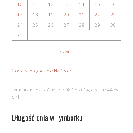
10
11
12
13
14
15
16
17
18
19
20
21
22
23
24
25
26
27
28
29
30
31
« kwi
Godzina po godzinie
Na 16 dni
Tymbark.in jest z Wami od 08.05.2014, czyli już 4475
dni!
Długość dnia w Tymbarku