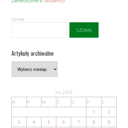
Zamieszczone w:
Aktualności
Szukaj
SZUKAJ
Artykuły archiwalne
Artykuły
archiwalne
maj 2026
N
P
W
Ś
C
P
S
1
2
3
4
5
6
7
8
9