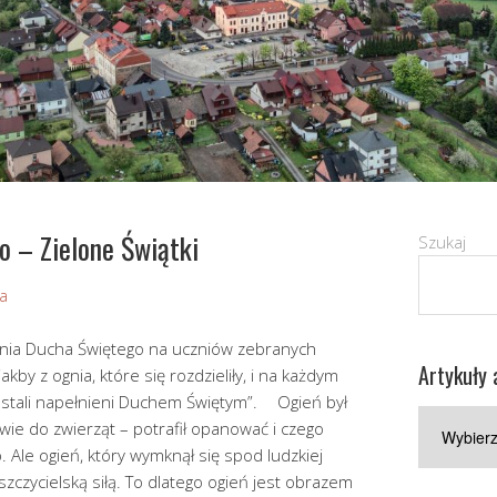
o – Zielone Świątki
Szukaj
wa
nia Ducha Świętego na uczniów zebranych
Artykuły 
kby z ognia, które się rozdzieliły, i na każdym
zostali napełnieni Duchem Świętym”. Ogień był
Artykuły
wie do zwierząt – potrafił opanować i czego
archiwaln
. Ale ogień, który wymknął się spod ludzkiej
iszczycielską siłą. To dlatego ogień jest obrazem