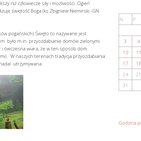
ększy niż człowiecze siły i możliwości. Ogień
izuje świętość Boga (ks.Zbigniew Niemirski -GN
N
P
zasów pogańskich) Święto to nazywane jest
em było m.in. przyozdabianie domów zielonymi
3
4
eż i ówczesna wiara, że w ten sposób dom
10
1
mi). W naszych terenach tradycja przyozdabiania
17
1
 nadal utrzymywana.
24
2
31
Godzina p