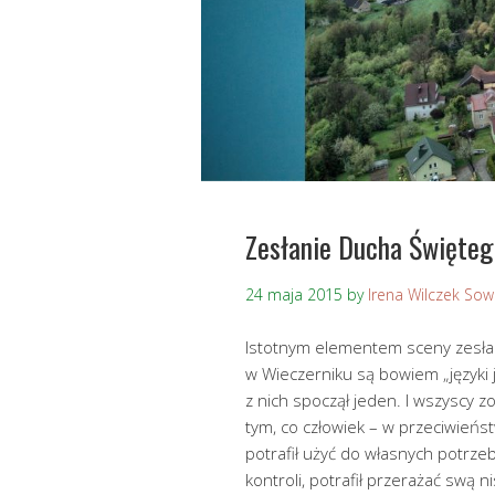
Zesłanie Ducha Święteg
24 maja 2015
by
Irena Wilczek So
Istotnym elementem sceny zesła
w Wieczerniku są bowiem „języki ja
z nich spoczął jeden. I wszyscy 
tym, co człowiek – w przeciwieńst
potrafił użyć do własnych potrzeb
kontroli, potrafił przerażać swą n