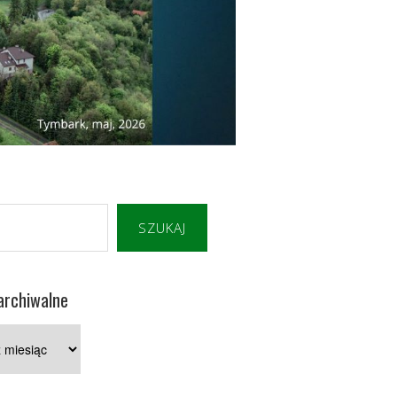
SZUKAJ
archiwalne
e