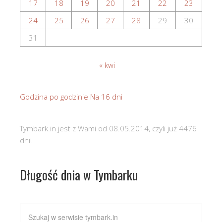
17
18
19
20
21
22
23
24
25
26
27
28
29
30
31
« kwi
Godzina po godzinie
Na 16 dni
Tymbark.in jest z Wami od 08.05.2014, czyli już 4476
dni!
Długość dnia w Tymbarku