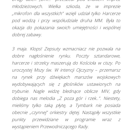
młodzieżowych. Wielka szkoda, że w imprezie
„mikrofon dla wszystkich” wzięli udział tylko Harcerze
pod wodzą i przy współudziale druha MM. Była to
okazja do pokazania swoich umiejętności i wspólnej
dobrej zabawy.
3 maja. Klops! Zepsuty wzmacniacz nie pozwala na
dobre nagłośnienie rynku. Poczty sztandarowe,
harcerze i strzelcy maszerują do Kościoła w ciszy. Po
uroczystej Mszy św. W intencji Ojczyzny – przemarsz
na rynek przy dźwiękach marszów wojskowych
wydobywających się z głośników ustawionych na
trybunie. Nagle widzę blednące oblicze MIV, gdy
dobiega nas melodia „Z poza gór i rzek..”. Niestety,
mieliśmy tylko taką płytę, a Tymbark nie posiada
obecnie „czynnej” orkiestry dętej. Nastąpiły wszystkie
punkty przewidziane w programie wraz z
wystąpieniem Przewodniczącego Rady.