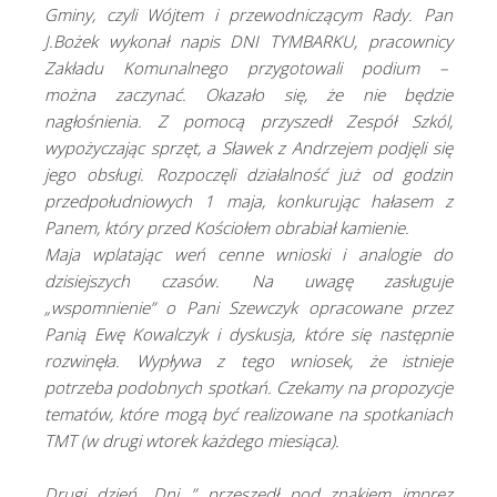
Gminy, czyli Wójtem i przewodniczącym Rady. Pan
J.Bożek wykonał napis DNI TYMBARKU, pracownicy
Zakładu Komunalnego przygotowali podium –
można zaczynać. Okazało się, że nie będzie
nagłośnienia. Z pomocą przyszedł Zespół Szkól,
wypożyczając sprzęt, a Sławek z Andrzejem podjęli się
jego obsługi. Rozpoczęli działalność już od godzin
przedpołudniowych 1 maja, konkurując hałasem z
Panem, który przed Kościołem obrabiał kamienie.
Maja wplatając weń cenne wnioski i analogie do
dzisiejszych czasów. Na uwagę zasługuje
„wspomnienie” o Pani Szewczyk opracowane przez
Panią Ewę Kowalczyk i dyskusja, które się następnie
rozwinęła. Wypływa z tego wniosek, że istnieje
potrzeba podobnych spotkań. Czekamy na propozycje
tematów, które mogą być realizowane na spotkaniach
TMT (w drugi wtorek każdego miesiąca).
Drugi dzień „Dni…” przeszedł pod znakiem imprez