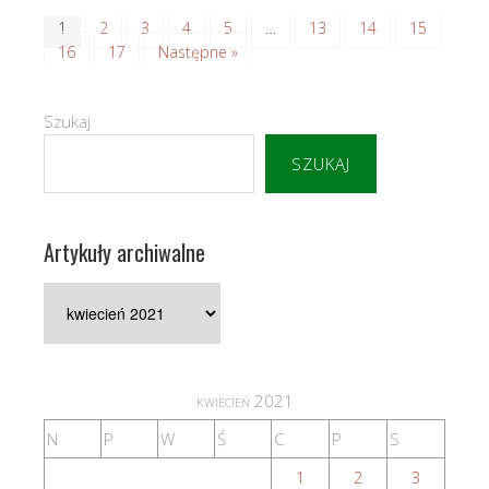
1
2
3
4
5
…
13
14
15
16
17
Następne »
Szukaj
SZUKAJ
Artykuły archiwalne
Artykuły
archiwalne
kwiecień 2021
N
P
W
Ś
C
P
S
1
2
3