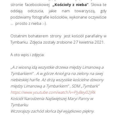
stronie facebookowej
„Kościoły z nieba”
. Słowa te
oddają odczucia, jakie nam towarzyszą, gdy
podziwiamy fotografie kościołów, wykonane oczywiście
… prosto z nieba :-).
Ostatnim bohaterem strony jest kościół parafialny w
Tymbarku. Zdjęcia zostały zrobione 27 kwietnia 2021.
A oto wpis i zdjęcia:
„A z wiosną idą wszystkie drzewa między Limanową a
Tymbarkiem” . A w górze Anioł gra na zielony na swej
niebieskiej harfie. Aż drżą wszystkie kościelne dzwony
między Limanową a Tymbarkiem” , SDM „Tymbark”
https://www.youtube.com/watch?v=PJyBey02JRk
Kościół Narodzenia Najświętszej Maryi Panny w
Tymbarku
Wczorajszy zachód słońca był wyjątkowo piękny.