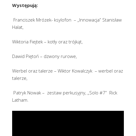
Występują:
Franciszek Mrózek- ksylofon – „Innowacja” Stanisław
Halat,
Wiktoria Fiejtek – kotły oraz trójkąt,
Dawid Piętoń – dzwony rurowe,
Werbel oraz talerze – Wiktor Kowalczyk – werbel oraz
talerze,
Patryk Nowak – zestaw perkusyjny, „Solo #7” Rick
Latham.