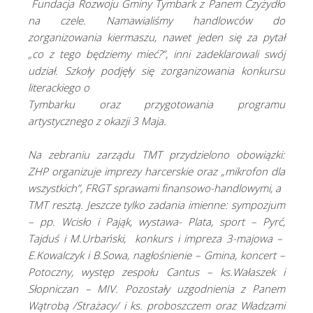
Fundacja Rozwoju Gminy Tymbark z
Panem Czyżydło
na czele. Namawialiśmy handlowców do
zorganizowania kiermaszu, nawet jeden się za pytał
„co z tego będziemy mieć?”, inni zadeklarowali swój
udział. Szkoły podjęły się zorganizowania konkursu
literackiego o
Tymbarku oraz przygotowania programu
artystycznego z okazji 3 Maja.
Na zebraniu zarządu TMT przydzielono obowiązki:
ZHP organizuje imprezy harcerskie oraz „mikrofon dla
wszystkich”, FRGT sprawami finansowo-handlowymi, a
TMT resztą. Jeszcze tylko zadania imienne: sympozjum
– pp. Wcisło i Pająk, wystawa- Plata, sport – Pyrć,
Tajduś i M.Urbański, konkurs i impreza 3-majowa –
E.Kowalczyk i B.Sowa, nagłośnienie – Gmina, koncert –
Potoczny, występ zespołu Cantus – ks.Wałaszek i
Słopniczan – MIV. Pozostały uzgodnienia z Panem
Wątrobą /Strażacy/ i ks. proboszczem oraz Władzami