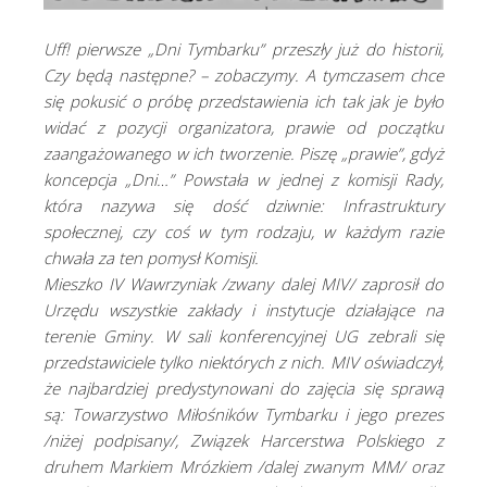
Uff! pierwsze „Dni Tymbarku” przeszły już do historii,
Czy będą następne? – zobaczymy. A tymczasem chce
się pokusić o próbę przedstawienia ich tak
jak je było
widać z pozycji organizatora, prawie od początku
zaangażowanego w ich tworzenie. Piszę „prawie”, gdyż
koncepcja „Dni…” Powstała w jednej z komisji Rady,
która nazywa się dość dziwnie: Infrastruktury
społecznej, czy coś w tym rodzaju, w każdym razie
chwała za ten pomysł Komisji.
Mieszko IV Wawrzyniak /zwany dalej MIV/ zaprosił do
Urzędu wszystkie zakłady i instytucje działające na
terenie Gminy. W sali konferencyjnej UG zebrali się
przedstawiciele tylko niektórych z nich. MIV oświadczył,
że najbardziej predystynowani do zajęcia się sprawą
są: Towarzystwo Miłośników Tymbarku i jego prezes
/niżej podpisany/, Związek Harcerstwa Polskiego z
druhem Markiem Mrózkiem /dalej zwanym MM/ oraz