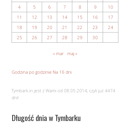
4
5
6
7
8
9
10
11
12
13
14
15
16
17
18
19
20
21
22
23
24
25
26
27
28
29
30
« mar
maj »
Godzina po godzinie
Na 16 dni
Tymbark.in jest z Wami od 08.05.2014, czyli już 4474
dni!
Długość dnia w Tymbarku