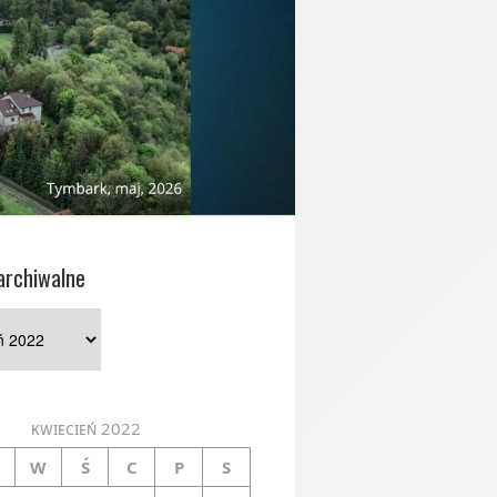
archiwalne
e
kwiecień 2022
W
Ś
C
P
S