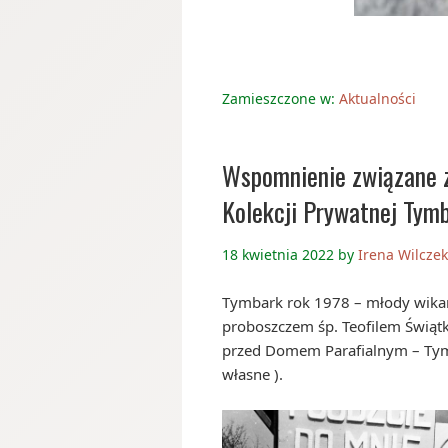
Zamieszczone w:
Aktualności
Wspomnienie związane 
Kolekcji Prywatnej Tym
18 kwietnia 2022
by
Irena Wilcze
Tymbark rok 1978 – młody wikar
proboszczem śp. Teofilem Świąt
przed Domem Parafialnym – Tymb
własne ).