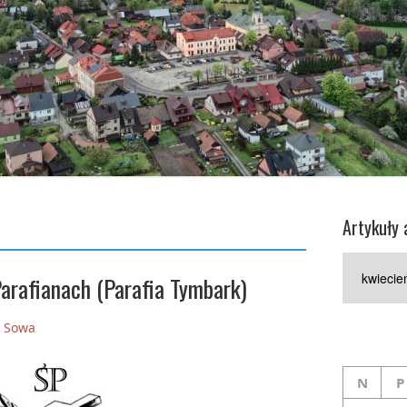
Artykuły 
Artykuły
arafianach (Parafia Tymbark)
archiwaln
k Sowa
N
P