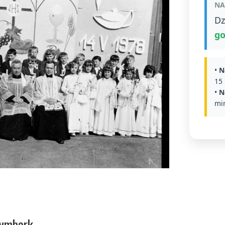
NA
Dz
go
•
N
15 
•
N
min
Tymbark