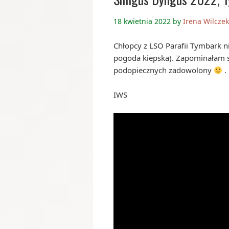
18 kwietnia 2022
by
Irena Wilcze
Chłopcy z LSO Parafii Tymbark nie
pogoda kiepska). Zapominałam si
podopiecznych zadowolony
.
IWS