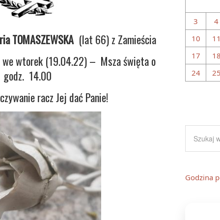
3
4
aria TOMASZEWSKA
(lat 66) z Zamieścia
10
1
17
1
 we wtorek (19.04.22) – Msza święta o
godz. 14.00
24
2
zywanie racz Jej dać Panie!
Godzina p