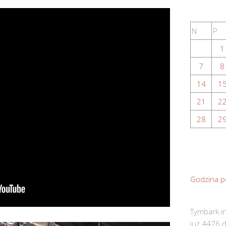
N
P
1
7
8
14
1
21
2
28
2
Godzina p
Tymbark.in
już 4476 d