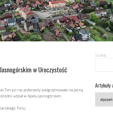
Szukaj
 Jasnogórskim w Uroczystość
Artykuły 
ki Ton po raz jedenasty pielgrzymowała na Jasną
Artykuły
ośredni udział w Apelu Jasnogórskim.
archiwaln
barskiego Tonu: