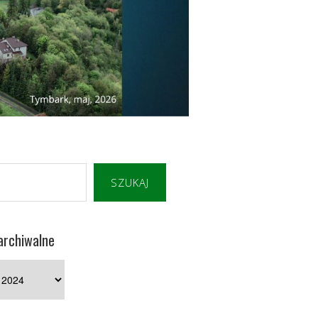
SZUKAJ
archiwalne
e