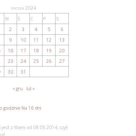
styczeń 2024
W
Ś
C
P
S
2
3
4
5
6
9
10
11
12
13
5
16
17
18
19
20
2
23
24
25
26
27
9
30
31
« gru
lut »
o godzinie
Na 16 dni
 jest z Wami od 08.05.2014, czyli
ni!