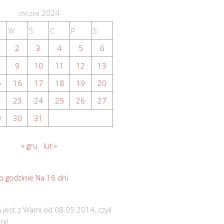
styczeń 2024
W
Ś
C
P
S
2
3
4
5
6
9
10
11
12
13
5
16
17
18
19
20
2
23
24
25
26
27
9
30
31
« gru
lut »
o godzinie
Na 16 dni
 jest z Wami od 08.05.2014, czyli
ni!