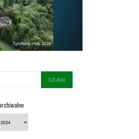
SZUKAJ
archiwalne
e