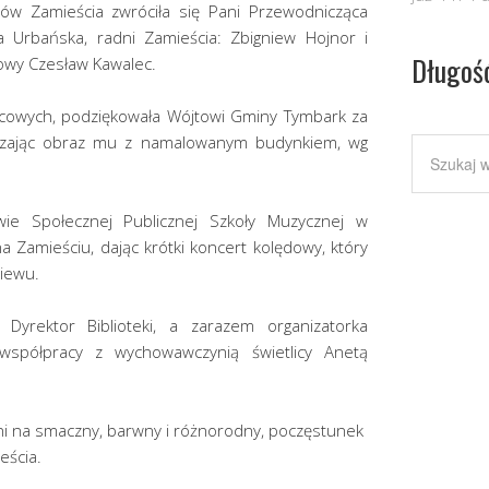
ów Zamieścia zwróciła się Pani Przewodnicząca
 Urbańska, radni Zamieścia: Zbigniew Hojnor i
Długoś
owy Czesław Kawalec.
tlicowych, podziękowała Wójtowi Gminy Tymbark za
ęczając obraz mu z namalowanym budynkiem, wg
wie Społecznej Publicznej Szkoły Muzycznej w
 Zamieściu, dając krótki koncert kolędowy, który
iewu.
 Dyrektor Biblioteki, a zarazem organizatorka
 współpracy z wychowawczynią świetlicy Anetą
ni na smaczny, barwny i różnorodny, poczęstunek
eścia.