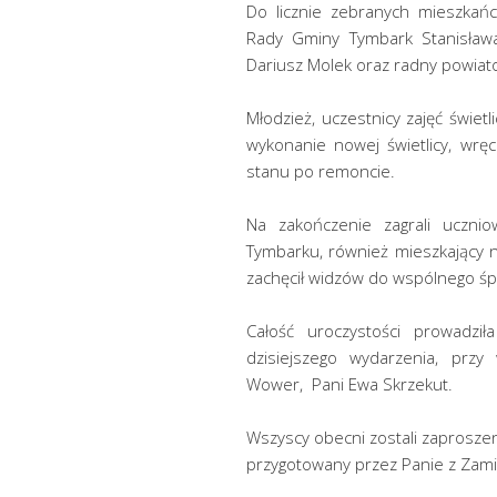
Do licznie zebranych mieszkańc
Rady Gminy Tymbark Stanisława
Dariusz Molek oraz radny powiat
Młodzież, uczestnicy zajęć świe
wykonanie nowej świetlicy, wr
stanu po remoncie.
Na zakończenie zagrali ucznio
Tymbarku, również mieszkający na
zachęcił widzów do wspólnego śp
Całość uroczystości prowadziła
dzisiejszego wydarzenia, przy
Wower, Pani Ewa Skrzekut.
Wszyscy obecni zostali zaprosze
przygotowany przez Panie z Zami