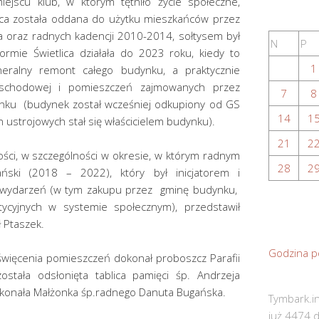
ejscu klub, w którym tętniło życie społeczne,
tlica została oddana do użytku mieszkańców przez
oraz radnych kadencji 2010-2014, sołtysem był
N
P
rmie Świetlica działała do 2023 roku, kiedy to
1
ralny remont całego budynku, a praktycznie
 schodowej i pomieszczeń zajmowanych przez
7
8
udynku (budynek został wcześniej odkupiony od GS
14
1
 ustrojowych stał się właścicielem budynku).
21
2
alności, w szczególności w okresie, w którym radnym
28
2
ański (2018 – 2022), który był inicjatorem i
i wydarzeń (w tym zakupu przez gminę budynku,
ycyjnych w systemie społecznym), przedstawił
ł Ptaszek.
Godzina p
święcenia pomieszczeń dokonał proboszcz Parafii
stała odsłonięta tablica pamięci śp. Andrzeja
dokonała Małżonka śp.radnego Danuta Bugańska.
Tymbark.in
już 4474 d