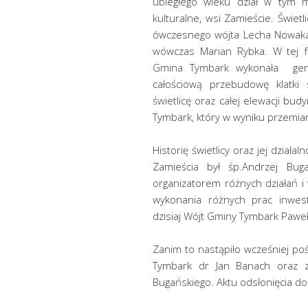
ubiegłego wieku dział w tym mi
kulturalne, wsi Zamieście. Świe
ówczesnego wójta Lecha Nowaka 
wówczas Marian Rybka. W tej fo
Gmina Tymbark wykonała gene
całościową przebudowę klatki
świetlicę oraz całej elewacji b
Tymbark, który w wyniku przemian
Historię świetlicy oraz jej dział
Zamieścia był śp.Andrzej Bug
organizatorem różnych działań 
wykonania różnych prac inwest
dzisiaj Wójt Gminy Tymbark Pawe
Zanim to nastąpiło wcześniej po
Tymbark dr Jan Banach oraz zo
Bugańskiego. Aktu odsłonięcia 