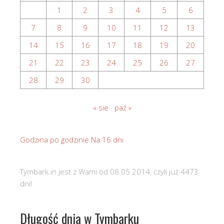
1
2
3
4
5
6
7
8
9
10
11
12
13
14
15
16
17
18
19
20
21
22
23
24
25
26
27
28
29
30
« sie
paź »
Godzina po godzinie
Na 16 dni
Tymbark.in jest z Wami od 08.05.2014, czyli już 4473
dni!
Długość dnia w Tymbarku