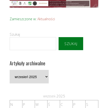
Zamieszczone w:
Aktualności
Szukaj
SZUKAJ
Artykuły archiwalne
Artykuły
archiwalne
wrzesień 2025
N
P
W
Ś
C
P
S