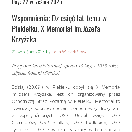
Day:
22 września 2025
Wspomnienia: Dziesięć lat temu w
Piekiełku, X Memoriał im.Józefa
Krzyżaka.
22 września 2025
by
Irena Wilczek Sowa
Przypomnienie informacji sprzed 10 laty, z 2015 roku,
zdjęcia: Roland Mielnicki
Dzisiaj (20.09.) w Piekiełku odbył się X Memoriał
im.Józefa Krzyżaka. Jest on organizowany przez
Ochotniczą Straż Pożarną w Piekiełku. Memoriał to
rywalizacja sportowo-pożarnicza pomiędzy drużynami
z zaprzyjaźnionych OSP. Udział wzięły: OSP
Czernichów, OSP Szaflary, OSP Podłopień, OSP
Tymbark i OSP Zawadka. Strażacy w ten sposób