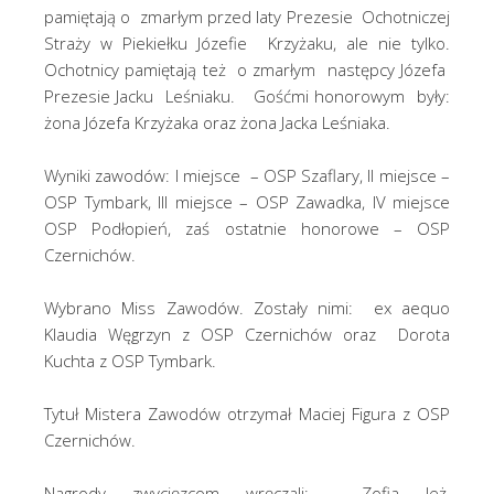
pamiętają o zmarłym przed laty Prezesie Ochotniczej
Straży w Piekiełku Józefie Krzyżaku, ale nie tylko.
Ochotnicy pamiętają też o zmarłym następcy Józefa
Prezesie Jacku Leśniaku. Gośćmi honorowym były:
żona Józefa Krzyżaka oraz żona Jacka Leśniaka.
Wyniki zawodów: I miejsce – OSP Szaflary, II miejsce –
OSP Tymbark, III miejsce – OSP Zawadka, IV miejsce
OSP Podłopień, zaś ostatnie honorowe – OSP
Czernichów.
Wybrano Miss Zawodów. Zostały nimi: ex aequo
Klaudia Węgrzyn z OSP Czernichów oraz Dorota
Kuchta z OSP Tymbark.
Tytuł Mistera Zawodów otrzymał Maciej Figura z OSP
Czernichów.
Nagrody zwycięzcom wręczali: Zofia Jeż,