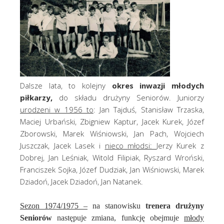
Dalsze lata, to kolejny
okres inwazji młodych
piłkarzy,
do składu drużyny Seniorów. Juniorzy
urodzeni w 1956 to
: Jan Tajduś, Stanisław Trzaska,
Maciej Urbański, Zbigniew Kaptur, Jacek Kurek, Józef
Zborowski, Marek Wiśniowski, Jan Pach, Wojciech
Juszczak, Jacek Lasek i
nieco młodsi:
Jerzy Kurek z
Dobrej, Jan Leśniak, Witold Filipiak, Ryszard Wroński,
Franciszek Sojka, Józef Dudziak, Jan Wiśniowski, Marek
Dziadoń, Jacek Dziadoń, Jan Natanek.
Sezon 1974/1975 –
na stanowisku
trenera drużyny
Seniorów
następuje zmiana, funkcję obejmuje
młody