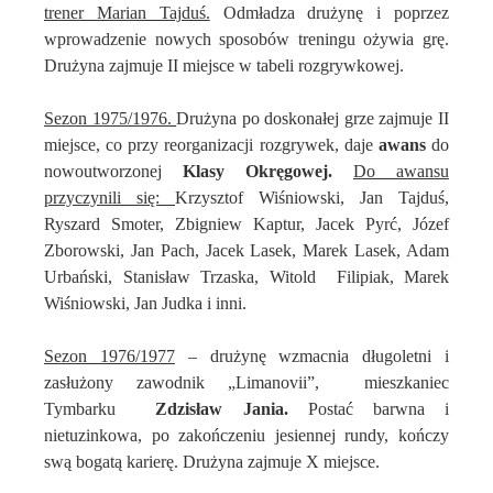
trener Marian Tajduś.
Odmładza drużynę i poprzez
wprowadzenie nowych sposobów treningu ożywia grę.
Drużyna zajmuje II miejsce w tabeli rozgrywkowej.
Sezon 1975/1976.
Drużyna po doskonałej grze zajmuje II
miejsce, co przy reorganizacji rozgrywek, daje
awans
do
nowoutworzonej
Klasy Okręgowej.
Do awansu
przyczynili się:
Krzysztof Wiśniowski, Jan Tajduś,
Ryszard Smoter, Zbigniew Kaptur, Jacek Pyrć, Józef
Zborowski, Jan Pach, Jacek Lasek, Marek Lasek, Adam
Urbański, Stanisław Trzaska, Witold
Filipiak, Marek
Wiśniowski, Jan Judka i inni.
Sezon 1976/1977
– drużynę wzmacnia długoletni i
zasłużony zawodnik „Limanovii”,
mieszkaniec
Tymbarku
Zdzisław Jania.
Postać barwna i
nietuzinkowa, po zakończeniu jesiennej rundy, kończy
swą bogatą karierę. Drużyna zajmuje X miejsce.