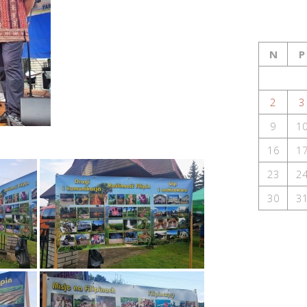
N
P
2
3
9
1
16
1
23
2
30
3