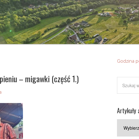
Godzina p
pieniu – migawki (część 1.)
a
Artykuły 
Artykuły
archiwaln