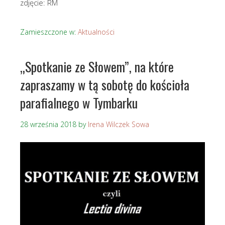
zdjęcie: RM
Zamieszczone w:
Aktualności
„Spotkanie ze Słowem”, na które
zapraszamy w tą sobotę do kościoła
parafialnego w Tymbarku
28 września 2018
by
Irena Wilczek Sowa