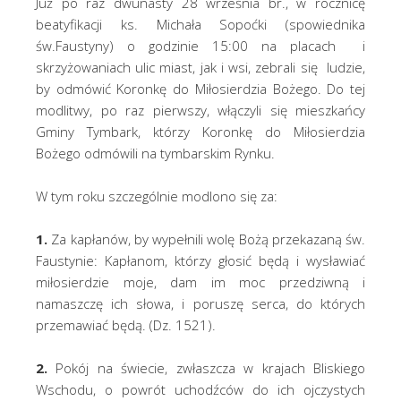
Już po raz dwunasty 28 września br., w rocznicę
beatyfikacji ks. Michała Sopoćki (spowiednika
św.Faustyny) o godzinie 15:00 na placach i
skrzyżowaniach ulic miast, jak i wsi, zebrali się ludzie,
by odmówić Koronkę do Miłosierdzia Bożego. Do tej
modlitwy, po raz pierwszy, włączyli się mieszkańcy
Gminy Tymbark, którzy Koronkę do Miłosierdzia
Bożego odmówili na tymbarskim Rynku.
W tym roku szczególnie modlono się za:
1.
Za kapłanów, by wypełnili wolę Bożą przekazaną św.
Faustynie: Kapłanom, którzy głosić będą i wysławiać
miłosierdzie moje, dam im moc przedziwną i
namaszczę ich słowa, i poruszę serca, do których
przemawiać będą. (Dz. 1521).
2.
Pokój na świecie, zwłaszcza w krajach Bliskiego
Wschodu, o powrót uchodźców do ich ojczystych