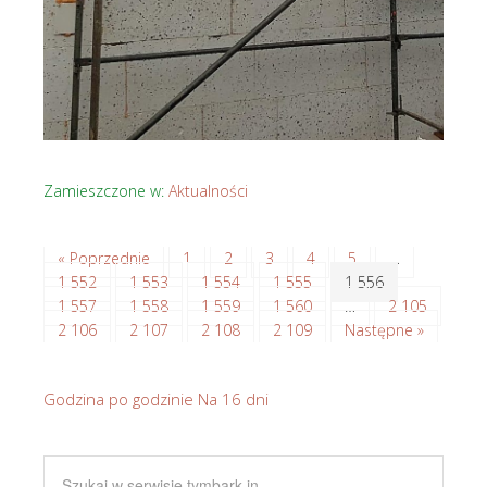
Zamieszczone w:
Aktualności
« Poprzednie
1
2
3
4
5
…
1 552
1 553
1 554
1 555
1 556
1 557
1 558
1 559
1 560
…
2 105
2 106
2 107
2 108
2 109
Następne »
Godzina po godzinie
Na 16 dni