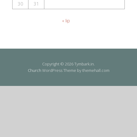
30
31
« lip
Copyright © 2026 Tymbark.in.
Church
WordPress Theme by themehall.com