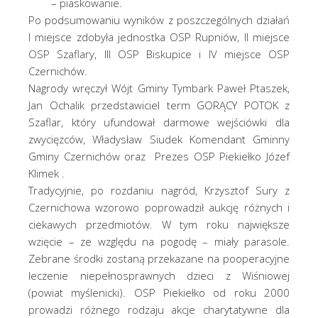
– piaskowanie.
Po podsumowaniu wyników z poszczególnych działań
I miejsce zdobyła jednostka OSP Rupniów, II miejsce
OSP Szaflary, III OSP Biskupice i IV miejsce OSP
Czernichów.
Nagrody wręczył Wójt Gminy Tymbark Paweł Ptaszek,
Jan Ochalik przedstawiciel term GORĄCY POTOK z
Szaflar, który ufundował darmowe wejściówki dla
zwycięzców, Władysław Siudek Komendant Gminny
Gminy Czernichów oraz Prezes OSP Piekiełko Józef
Klimek .
Tradycyjnie, po rozdaniu nagród, Krzysztof Sury z
Czernichowa wzorowo poprowadził aukcję różnych i
ciekawych przedmiotów. W tym roku największe
wzięcie – ze względu na pogodę – miały parasole.
Zebrane środki zostaną przekazane na pooperacyjne
leczenie niepełnosprawnych dzieci z Wiśniowej
(powiat myślenicki). OSP Piekiełko od roku 2000
prowadzi różnego rodzaju akcje charytatywne dla