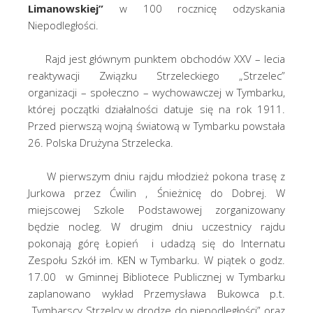
Limanowskiej”
w 100 rocznicę odzyskania
Niepodległości.
Rajd jest głównym punktem obchodów XXV – lecia
reaktywacji Związku Strzeleckiego „Strzelec”
organizacji – społeczno – wychowawczej w Tymbarku,
której początki działalności datuje się na rok 1911.
Przed pierwszą wojną światową w Tymbarku powstała
26. Polska Drużyna Strzelecka.
W pierwszym dniu rajdu młodzież pokona trasę z
Jurkowa przez Ćwilin , Śnieżnicę do Dobrej. W
miejscowej Szkole Podstawowej zorganizowany
będzie nocleg. W drugim dniu uczestnicy rajdu
pokonają górę Łopień i udadzą się do Internatu
Zespołu Szkół im. KEN w Tymbarku. W piątek o godz.
17.00 w Gminnej Bibliotece Publicznej w Tymbarku
zaplanowano wykład Przemysława Bukowca p.t.
„Tymbarscy Strzelcy w drodze do niepodległości” oraz