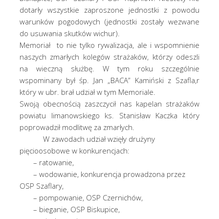
dotarły wszystkie zaproszone jednostki z powodu
warunków pogodowych (jednostki zostały wezwane
do usuwania skutków wichur).
Memoriał to nie tylko rywalizacja, ale i wspomnienie
naszych zmarłych kolegów strażaków, którzy odeszli
na wieczną służbę. W tym roku szczególnie
wspominany był śp. Jan „BACA” Kamiński z Szafla,r
który w ubr. brał udział w tym Memoriale.
Swoją obecnością zaszczycił nas kapelan strażaków
powiatu limanowskiego ks. Stanisław Kaczka który
poprowadził modlitwę za zmarłych.
W zawodach udział wzięły drużyny
pięcioosobowe w konkurencjach:
– ratowanie,
– wodowanie, konkurencja prowadzona przez
OSP Szaflary,
– pompowanie, OSP Czernichów,
– bieganie, OSP Biskupice,