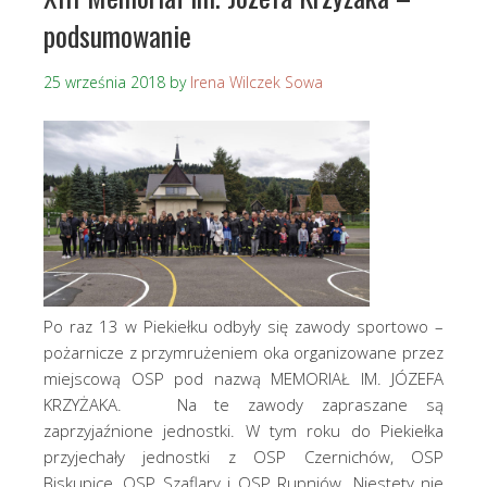
podsumowanie
25 września 2018
by
Irena Wilczek Sowa
Po raz 13 w Piekiełku odbyły się zawody sportowo –
pożarnicze z przymrużeniem oka organizowane przez
miejscową OSP pod nazwą MEMORIAŁ IM. JÓZEFA
KRZYŻAKA. Na te zawody zapraszane są
zaprzyjaźnione jednostki. W tym roku do Piekiełka
przyjechały jednostki z OSP Czernichów, OSP
Biskupice, OSP Szaflary i OSP Rupniów. Niestety nie