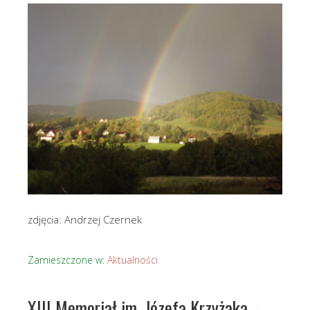
zdjęcia: Andrzej Czernek
Zamieszczone w:
Aktualności
XIII Memoriał im. Józefa Krzyżaka –