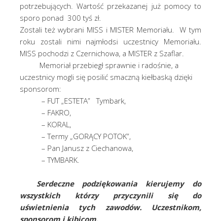
potrzebujących. Wartość przekazanej już pomocy to
sporo ponad 300 tyś zł.
Zostali też wybrani MISS i MISTER Memoriału. W tym
roku zostali nimi najmłodsi uczestnicy Memoriału.
MISS pochodzi z Czernichowa, a MISTER z Szaflar.
Memoriał przebiegł sprawnie i radośnie, a
uczestnicy mogli się posilić smaczną kiełbaską dzięki
sponsorom:
– FUT „ESTETA” Tymbark,
– FAKRO,
– KORAL,
– Termy „GORĄCY POTOK”,
– Pan Janusz z Ciechanowa,
– TYMBARK.
Serdeczne podziękowania kierujemy do
wszystkich którzy przyczynili się do
uświetnienia tych zawodów. Uczestnikom,
sponsorom i kibicom.