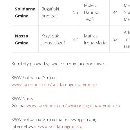
Molek
Ma
Solidarna
Bugański
56
Dariusz
34
St
Gmina
Andrzej
Teofil
Ma
Atł
Nasza
Krzyściak
Matras
42
52
To
Gmina
Janusz Józef
Irena Maria
Łu
Komitety prowadzą swoje strony facebookowe:
KWW Solidarna Gmina:
www.facebook.com/solidarnagminatymbark
KWW Nasza
Gmina:
www.facebook.com/kwwnaszagminawtymbarku
KWW Solidarna Gmina ma też swoją stronę
internetową:
www.solidarnagmina.pl