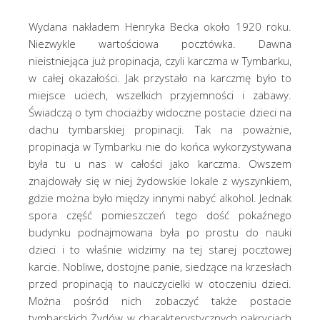
Wydana nakładem Henryka Becka około 1920 roku.
Niezwykle wartościowa pocztówka. Dawna
nieistniejąca już propinacja, czyli karczma w Tymbarku,
w całej okazałości. Jak przystało na karczmę było to
miejsce uciech, wszelkich przyjemności i zabawy.
Świadczą o tym chociażby widoczne postacie dzieci na
dachu tymbarskiej propinacji. Tak na poważnie,
propinacja w Tymbarku nie do końca wykorzystywana
była tu u nas w całości jako karczma. Owszem
znajdowały się w niej żydowskie lokale z wyszynkiem,
gdzie można było między innymi nabyć alkohol. Jednak
spora część pomieszczeń tego dość pokaźnego
budynku podnajmowana była po prostu do nauki
dzieci i to właśnie widzimy na tej starej pocztowej
karcie. Nobliwe, dostojne panie, siedzące na krzesłach
przed propinacją to nauczycielki w otoczeniu dzieci.
Można pośród nich zobaczyć także postacie
tymbarskich Żydów w charakterystycznych nakryciach