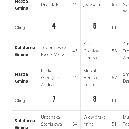
Nasza
Drożdż Józef
45
Jeż Zofia
65
Syl
Gmina
Wio
4
5
Okręg
lat
lat
Kuc
Sm
Solidarna
Toporkiewicz
46
Czesław
58
Tr
Gmina
Iwona Maria
Henryk
An
Kęska
Musiał
Nasza
Sm
Grzegorz
41
Henryk
67
Gmina
Dan
Andrzej
Zenon
7
8
Okręg
lat
lat
Urbańska
Wiewiórska
Mu
Solidarna
Stanisława
64
Anna
51
Ta
Gmina