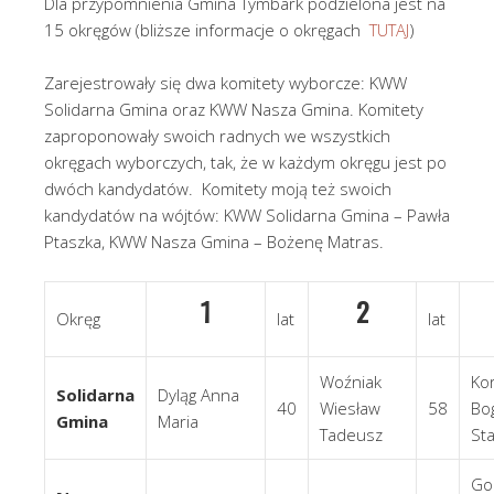
Dla przypomnienia Gmina Tymbark podzielona jest na
15 okręgów (bliższe informacje o okręgach
TUTAJ
)
Zarejestrowały się dwa komitety wyborcze: KWW
Solidarna Gmina oraz KWW Nasza Gmina. Komitety
zaproponowały swoich radnych we wszystkich
okręgach wyborczych, tak, że w każdym okręgu jest po
dwóch kandydatów. Komitety moją też swoich
kandydatów na wójtów: KWW Solidarna Gmina – Pawła
Ptaszka, KWW Nasza Gmina – Bożenę Matras.
1
2
Okręg
lat
lat
Woźniak
Ko
Solidarna
Dyląg Anna
40
Wiesław
58
Bo
Gmina
Maria
Tadeusz
St
Go