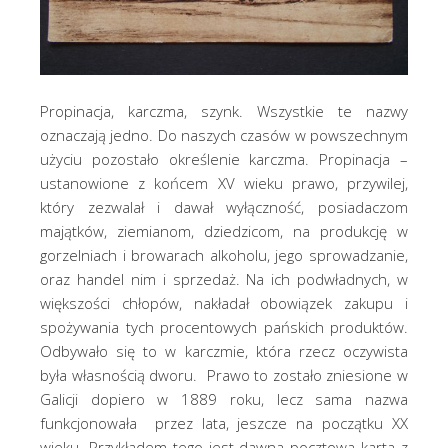
Propinacja, karczma, szynk. Wszystkie te nazwy
oznaczają jedno. Do naszych czasów w powszechnym
użyciu pozostało określenie karczma. Propinacja –
ustanowione z końcem XV wieku prawo, przywilej,
który zezwalał i dawał wyłączność, posiadaczom
majątków, ziemianom, dziedzicom, na produkcję w
gorzelniach i browarach alkoholu, jego sprowadzanie,
oraz handel nim i sprzedaż. Na ich podwładnych, w
większości chłopów, nakładał obowiązek zakupu i
spożywania tych procentowych pańskich produktów.
Odbywało się to w karczmie, która rzecz oczywista
była własnością dworu. Prawo to zostało zniesione w
Galicji dopiero w 1889 roku, lecz sama nazwa
funkcjonowała przez lata, jeszcze na początku XX
wieku. Przykładem tego jest dawna pocztowa karta z