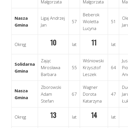
Małgorzata
Małgorzata
Ma
Beberok
Nasza
Ligaj Andrzej
Ol
57
Wioletta
51
Gmina
Jan
Jar
Lucyna
10
11
Okręg
lat
lat
Zając
Wiśniowski
Jus
Solidarna
Mirosława
55
Krzysztof
64
Pio
Gmina
Barbara
Leszek
An
Zborowski
Wagner
Du
Nasza
Adam
67
Dorota
47
Jar
Gmina
Stefan
Katarzyna
Łu
13
14
Okręg
lat
lat