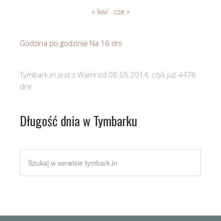
« kwi
cze »
Godzina po godzinie
Na 16 dni
Tymbark.in jest z Wami od 08.05.2014, czyli już 4476
dni!
Długość dnia w Tymbarku