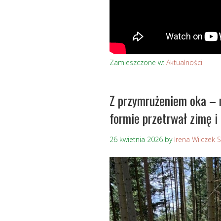
Zamieszczone w:
Aktualności
Z przymrużeniem oka – 
formie przetrwał zimę i
26 kwietnia 2026
by
Irena Wilczek 