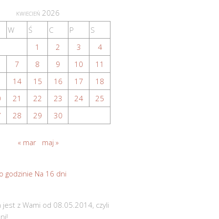
kwiecień 2026
W
Ś
C
P
S
1
2
3
4
7
8
9
10
11
3
14
15
16
17
18
0
21
22
23
24
25
7
28
29
30
« mar
maj »
o godzinie
Na 16 dni
 jest z Wami od 08.05.2014, czyli
ni!