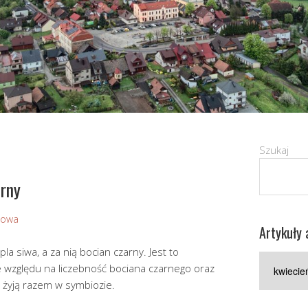
Szukaj
arny
Sowa
Artykuły 
la siwa, a za nią bocian czarny. Jest to
Artykuły
e względu na liczebność bociana czarnego oraz
archiwaln
e żyją razem w symbiozie.