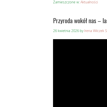
Zamieszczone w:
Aktualności
Przyroda wokół nas – la
26 kwietnia 2026
by
Irena Wilczek 