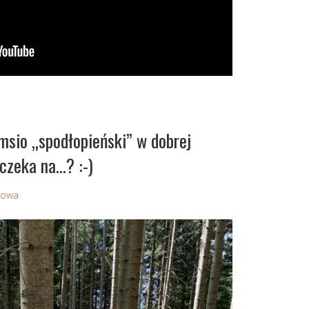
msio „spodłopieński” w dobrej
 czeka na…? :-)
Sowa