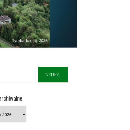
SZUKAJ
archiwalne
e