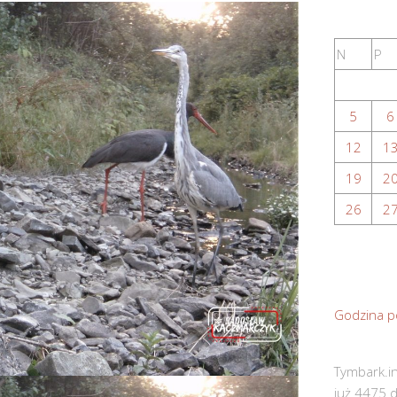
N
P
5
6
12
1
19
2
26
2
Godzina p
Tymbark.in
już 4475 d