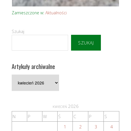
Zamieszczone w:
Aktualności
Szukaj
SZUKAJ
Artykuły archiwalne
Artykuły
archiwalne
kwiecień 2026
N
P
W
Ś
C
P
S
1
2
3
4