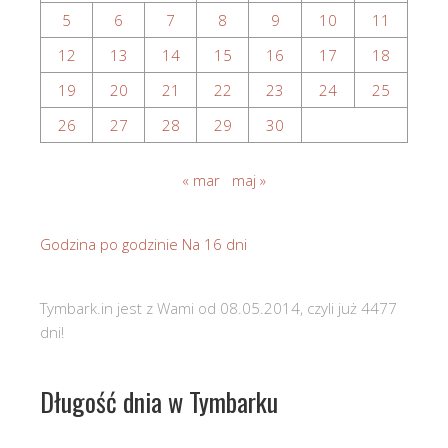
5
6
7
8
9
10
11
12
13
14
15
16
17
18
19
20
21
22
23
24
25
26
27
28
29
30
« mar
maj »
Godzina po godzinie
Na 16 dni
Tymbark.in jest z Wami od 08.05.2014, czyli już 4477
dni!
Długość dnia w Tymbarku