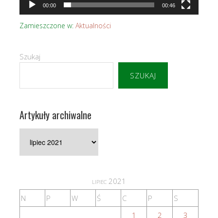
00:00
00:46
Zamieszczone w:
Aktualności
Szukaj
SZUKAJ
Artykuły archiwalne
Artykuły
archiwalne
lipiec 2021
N
P
W
Ś
C
P
S
1
2
3