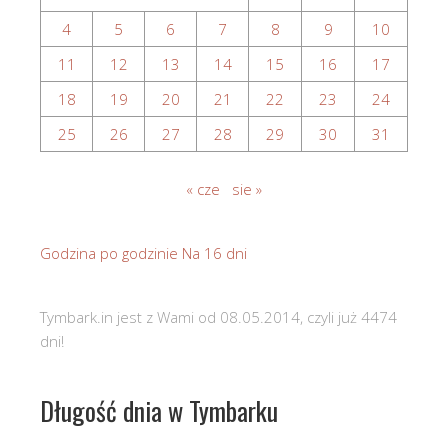
4
5
6
7
8
9
10
11
12
13
14
15
16
17
18
19
20
21
22
23
24
25
26
27
28
29
30
31
« cze
sie »
Godzina po godzinie
Na 16 dni
Tymbark.in jest z Wami od 08.05.2014, czyli już 4474
dni!
Długość dnia w Tymbarku