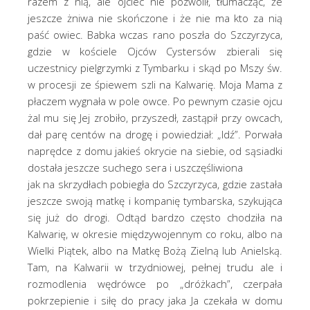
razem z nią, ale ojciec nie pozwolił, tłumacząc, że
jeszcze żniwa nie skończone i że nie ma kto za nią
paść owiec. Babka wczas rano poszła do Szczyrzyca,
gdzie w kościele Ojców Cystersów zbierali się
uczestnicy pielgrzymki z Tymbarku i skąd po Mszy św.
w procesji ze śpiewem szli na Kalwarię. Moja Mama z
płaczem wygnała w pole owce. Po pewnym czasie ojcu
żal mu się Jej zrobiło, przyszedł, zastąpił przy owcach,
dał parę centów na drogę i powiedział: „Idź”. Porwała
naprędce z domu jakieś okrycie na siebie, od sąsiadki
dostała jeszcze suchego sera i uszczęśliwiona
jak na skrzydłach pobiegła do Szczyrzyca, gdzie zastała
jeszcze swoją matkę i kompanię tymbarska, szykująca
się już do drogi. Odtąd bardzo często chodziła na
Kalwarię, w okresie międzywojennym co roku, albo na
Wielki Piątek, albo na Matkę Bożą Zielną lub Anielską.
Tam, na Kalwarii w trzydniowej, pełnej trudu ale i
rozmodlenia wędrówce po „dróżkach”, czerpała
pokrzepienie i siłę do pracy jaka Ja czekała w domu