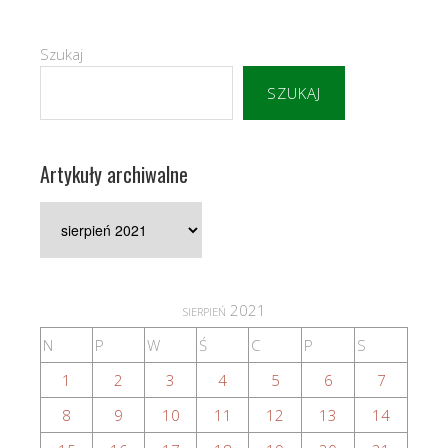
Szukaj
SZUKAJ
Artykuły archiwalne
Artykuły
archiwalne
sierpień 2021
N
P
W
Ś
C
P
S
1
2
3
4
5
6
7
8
9
10
11
12
13
14