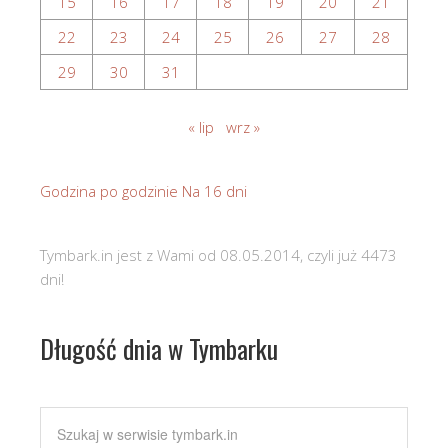
15
16
17
18
19
20
21
22
23
24
25
26
27
28
29
30
31
« lip
wrz »
Godzina po godzinie
Na 16 dni
Tymbark.in jest z Wami od 08.05.2014, czyli już 4473
dni!
Długość dnia w Tymbarku