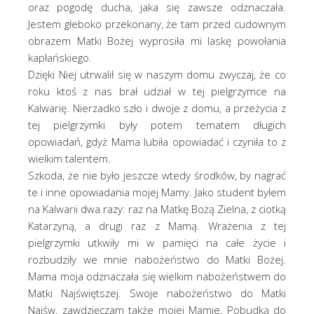
oraz pogodę ducha, jaka się zawsze odznaczała.
Jestem głeboko przekonany, że tam przed cudownym
obrazem Matki Bożej wyprosiła mi laskę powołania
kapłańskiego.
Dzięki Niej utrwalił się w naszym domu zwyczaj, że co
roku ktoś z nas brał udział w tej pielgrzymce na
Kalwarię. Nierzadko szło i dwoje z domu, a przeżycia z
tej pielgrzymki były potem tematem długich
opowiadań, gdyż Mama lubiła opowiadać i czyniła to z
wielkim talentem.
Szkoda, że nie było jeszcze wtedy środków, by nagrać
te i inne opowiadania mojej Mamy. Jako student byłem
na Kalwarii dwa razy: raz na Matkę Bożą Zielna, z ciotką
Katarzyną, a drugi raz z Mamą. Wrażenia z tej
pielgrzymki utkwiły mi w pamięci na całe życie i
rozbudziły we mnie nabożeństwo do Matki Bożej.
Mama moja odznaczała się wielkim nabożeństwem do
Matki Najświętszej. Swoje nabożeństwo do Matki
Najśw. zawdzięczam także mojej Mamie. Pobudką do