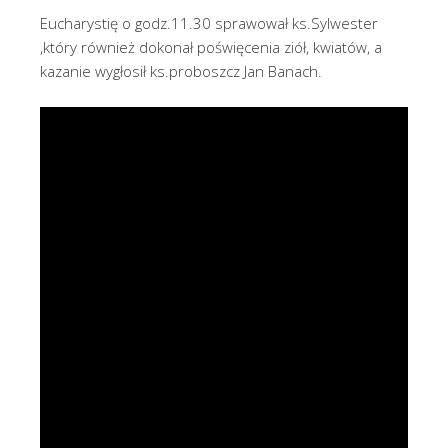
Eucharystię o godz.11.30 sprawował ks.Sylwester
,który również dokonał poświęcenia ziół, kwiatów, a
kazanie wygłosił ks.proboszcz Jan Banach.