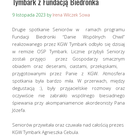
Tymbark z Fundacją Biedronka
9 listopada 2023
by
Irena Wilczek Sowa
Drugie spotkanie Seniorów w ramach programu
Fundacji Biedronki “Danie Wspólnych Chwil”
realizowanego przez KGW Tymbark odbyło się dzisiaj
w remizie OSP Tymbark. Licznie przybyli Seniorzy
zostali przyjęci przez Gospodarzy smacznym
obiadem oraz deserami, ciastami, przekąskami,
przygotowanymi przez Panie z KGW. Atmosfera
spotkania była bardzo miła. W przerwach, między
degustacją :), były przyjacielskie rozmowy oraz
oczywiście nie zabrakło wspólnego biesiadnego
śpiewania przy akompaniamencie akordeonisty Pana
Józefa.
Seniorów przywitała oraz czuwała nad całością prezes
KGW Tymbark Agnieszka Cebula.