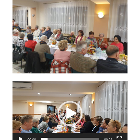
Odtwarzacz
video
00:00
00:21