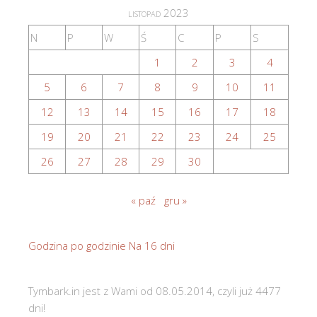
listopad 2023
N
P
W
Ś
C
P
S
1
2
3
4
5
6
7
8
9
10
11
12
13
14
15
16
17
18
19
20
21
22
23
24
25
26
27
28
29
30
« paź
gru »
Godzina po godzinie
Na 16 dni
Tymbark.in jest z Wami od 08.05.2014, czyli już 4477
dni!