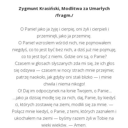
Zygmunt Krasiński, Modlitwa za Umarłych
/fragm./
O Panie! jako ja żyję i cierpię, oni żyli i cierpieli i
przeminęli, jako ja przeminę.
O Panie! wzrosłem wśród nich, nie pojmowałem
niegdyś, co to jest być bez nich, a dziś już nie pojmuję,
co to jest być z niemi. Gdzie oni są, o Panie?
Czasem w głosach słyszanych zda mi się, że ich głos
się odzywa — czasem w nocy strach mnie przejmie;
patrzę naokoło, jak gdyby oni stali blizko — i minie
chwila i niema nikogo!
O! Daj im odpoczynek na łonie Twojem, o Panie…
…jako ja dzisiaj modlę się za nich, daj, Panie, by kiedyś
ci, których zostawię na ziemi, modlili się za mnie. —
Połącz mnie kiedyś, o Panie, z temi, których zaznałem i
ukochałem na ziemi — byśmy razem żyli w Tobie na
wieki wieków. — Amen.