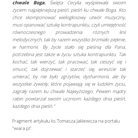
chwale Boga.
Święta Cecylia wyśpiewała swoim
życiem najpiękniejszą pieśń, pieśń ku chwale Boga. Kto
chce skomponować wielogłosowy utwór muzyczny,
musi opanować sztukę kontrapunktu, czyli umiejętność
równoczesnego prowadzenia różnych linii
melodycznych, tak by razem wszystko brzmiało pięknie,
w harmonii. By życie stało się pieśnią dla Pana,
potrzebna jest także w życiu sztuka kontrapunktu. Tak
kochać, tak wierzyć, tak pracować, tak cieszyć się i
smucić, tak dojrzewać i starzeć się, wreszcie tak
umierać, by nie było zgrzytów, dysharmonii, ale by
wszystkie żywioły, które pojawiają się w ludzkim życiu,
zagrały razem ku chwale Najwyższego. Pewien mądry
rabin powtarzał swoim uczniom: każdego dnia pieśń,
każdego dnia pieśń.”
Fragment artykułu ks.Tomasza Jaklewicza na portalu
“wiara.pl”.