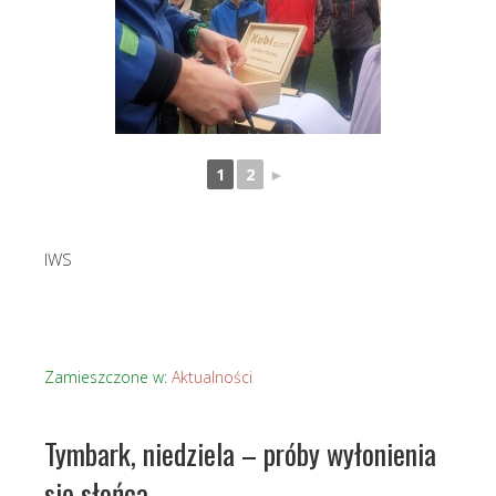
1
2
►
IWS
Zamieszczone w:
Aktualności
Tymbark, niedziela – próby wyłonienia
się słońca