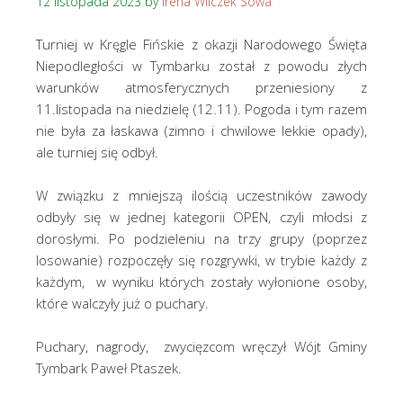
12 listopada 2023
by
Irena Wilczek Sowa
Turniej w Kręgle Fińskie z okazji Narodowego Święta
Niepodległości w Tymbarku został z powodu złych
warunków atmosferycznych przeniesiony z
11.listopada na niedzielę (12.11). Pogoda i tym razem
nie była za łaskawa (zimno i chwilowe lekkie opady),
ale turniej się odbył.
W związku z mniejszą ilością uczestników zawody
odbyły się w jednej kategorii OPEN, czyli młodsi z
dorosłymi. Po podzieleniu na trzy grupy (poprzez
losowanie) rozpoczęły się rozgrywki, w trybie każdy z
każdym, w wyniku których zostały wyłonione osoby,
które walczyły już o puchary.
Puchary, nagrody, zwycięzcom wręczył Wójt Gminy
Tymbark Paweł Ptaszek.