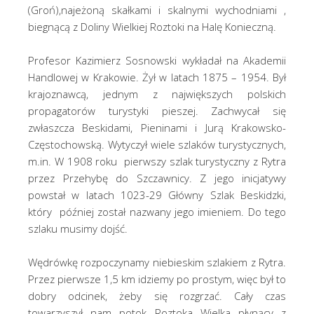
(Groń),najeżoną skałkami i skalnymi wychodniami ,
biegnącą z Doliny Wielkiej Roztoki na Halę Konieczną.
Profesor Kazimierz Sosnowski wykładał na Akademii
Handlowej w Krakowie. Żył w latach 1875 – 1954. Był
krajoznawcą, jednym z największych polskich
propagatorów turystyki pieszej. Zachwycał się
zwłaszcza Beskidami, Pieninami i Jurą Krakowsko-
Częstochowską. Wytyczył wiele szlaków turystycznych,
m.in. W 1908 roku pierwszy szlak turystyczny z Rytra
przez Przehybę do Szczawnicy. Z jego inicjatywy
powstał w latach 1023-29 Główny Szlak Beskidzki,
który później został nazwany jego imieniem. Do tego
szlaku musimy dojść.
Wędrówkę rozpoczynamy niebieskim szlakiem z Rytra.
Przez pierwsze 1,5 km idziemy po prostym, więc był to
dobry odcinek, żeby się rozgrzać. Cały czas
towarzyszył nam potok Roztoka Wielka płynący z