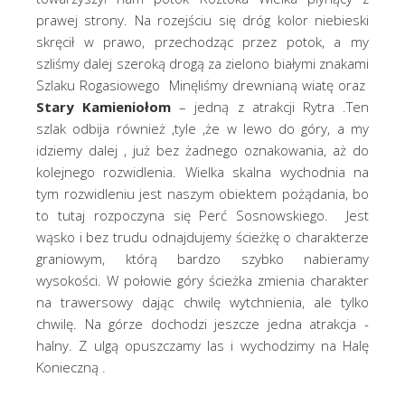
prawej strony. Na rozejściu się dróg kolor niebieski
skręcił w prawo, przechodząc przez potok, a my
szliśmy dalej szeroką drogą za zielono białymi znakami
Szlaku Rogasiowego Minęliśmy drewnianą wiatę oraz
Stary Kamieniołom
– jedną z atrakcji Rytra .Ten
szlak odbija również ,tyle ,że w lewo do góry, a my
idziemy dalej , już bez żadnego oznakowania, aż do
kolejnego rozwidlenia. Wielka skalna wychodnia na
tym rozwidleniu jest naszym obiektem pożądania, bo
to tutaj rozpoczyna się Perć Sosnowskiego. Jest
wąsko i bez trudu odnajdujemy ścieżkę o charakterze
graniowym, którą bardzo szybko nabieramy
wysokości. W połowie góry ścieżka zmienia charakter
na trawersowy dając chwilę wytchnienia, ale tylko
chwilę. Na górze dochodzi jeszcze jedna atrakcja -
halny. Z ulgą opuszczamy las i wychodzimy na Halę
Konieczną .