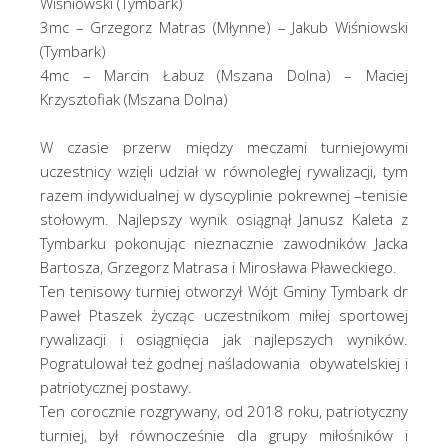
Wiśniowski (Tymbark)
3mc – Grzegorz Matras (Młynne) – Jakub Wiśniowski
(Tymbark)
4mc – Marcin Łabuz (Mszana Dolna) – Maciej
Krzysztofiak (Mszana Dolna)
W czasie przerw między meczami turniejowymi
uczestnicy wzięli udział w równoległej rywalizacji, tym
razem indywidualnej w dyscyplinie pokrewnej –tenisie
stołowym. Najlepszy wynik osiągnął Janusz Kaleta z
Tymbarku pokonując nieznacznie zawodników Jacka
Bartosza, Grzegorz Matrasa i Mirosława Pławeckiego.
Ten tenisowy turniej otworzył Wójt Gminy Tymbark dr
Paweł Ptaszek życząc uczestnikom miłej sportowej
rywalizacji i osiągnięcia jak najlepszych wyników.
Pogratulował też godnej naśladowania obywatelskiej i
patriotycznej postawy.
Ten corocznie rozgrywany, od 2018 roku, patriotyczny
turniej, był równocześnie dla grupy miłośników i