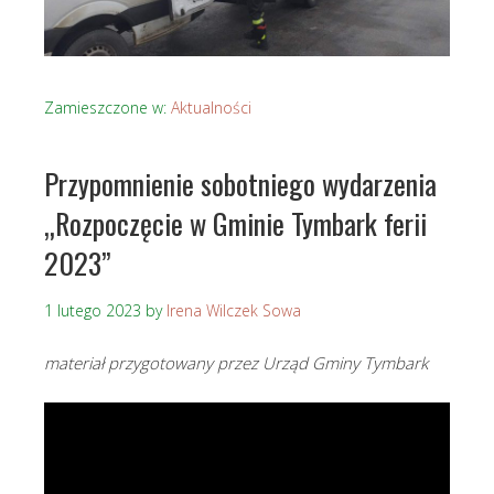
Zamieszczone w:
Aktualności
Przypomnienie sobotniego wydarzenia
„Rozpoczęcie w Gminie Tymbark ferii
2023”
1 lutego 2023
by
Irena Wilczek Sowa
materiał przygotowany przez Urząd Gminy Tymbark