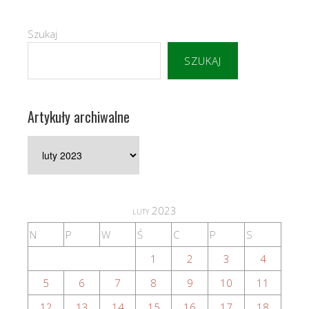
Szukaj
SZUKAJ
Artykuły archiwalne
Artykuły
archiwalne
luty 2023
N
P
W
Ś
C
P
S
1
2
3
4
5
6
7
8
9
10
11
12
13
14
15
16
17
18