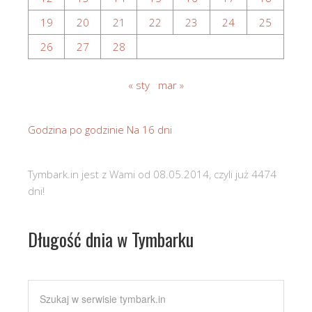
19
20
21
22
23
24
25
26
27
28
« sty
mar »
Godzina po godzinie
Na 16 dni
Tymbark.in jest z Wami od 08.05.2014, czyli już 4474
dni!
Długość dnia w Tymbarku