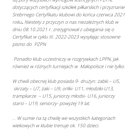
dotyczących certyfikacji szkółek piłkarskich i przyznanie
Srebrnego Certyfikatu klubowi do końca czerwca 2021
roku
.
Niestety z przyczyn o nas niezależnych klub w
dniu 08.10.2021 r. zrezygnował z ubiegania się o
Certyfikat w cyklu III. 2022-2023 wysyłając stosowne
pismo do PZPN
Ponadto klub uczestniczy w rozgrywkach LPPN, jak
również w różnych turniejach w Małopolsce i nie tylko.
W chwili obecnej klub posiada 9- drużyn:
żabki – U5,
skrzaty – U7,
żaki – U9,
orliki- U11,
młodziki-U13,
trampkarze – U15,
juniorzy młodsi- U16,
juniorzy
starsi – U19,
seniorzy- powyżej 19 lat.
…
W sumie na tą chwilę we wszystkich kategoriach
wiekowych w klubie trenuje ok. 150 dzieci.