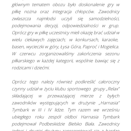
głównym tematem obozu było doskonalenie gry w
piłkę nożna oraz integracja chłopców. Zawodnicy
zwłaszcza najmłodsi uczyli się samodzielności,
podejmowania decyzji, odpowiedzialności w grup.
Oprócz gry w piłkę uczestnicy mieli okazję brać udział w
wielu ciekawych zajęciach; w konkursach, karaoke,
basen, wycieczki w góry, Łysa Góra, Paproć i Mogielica.
W czerwcu zorganizowaliśmy zakończenia sezonu
piłkarskiego w każdej kategorii, wspólnie bawiąc się z
rodzicami i dziećmi.
Oprócz tego należy również podkreślić całoroczny
czynny udział w życiu klubu sportowego grupy „Relax”
składającej w przeważającej mierze z byłych
zawodników występujących w drużynie „Harnasia”
Tymbark w III i IV lidze. Tym razem we wrześniu
ubiegłego roku zespół oldboi Harnasia Tymbark
podejmował Podbeskidzie Bielsko Biała. Zawodnicy
jednej i drugiej drużyny zaprezentowali się z bardzo