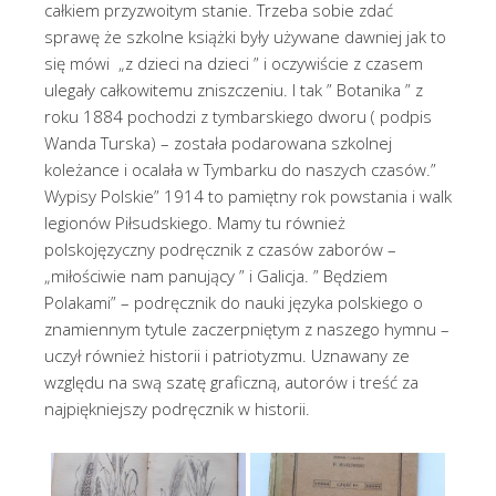
całkiem przyzwoitym stanie. Trzeba sobie zdać
sprawę że szkolne książki były używane dawniej jak to
się mówi „z dzieci na dzieci ” i oczywiście z czasem
ulegały całkowitemu zniszczeniu. I tak ” Botanika ” z
roku 1884 pochodzi z tymbarskiego dworu ( podpis
Wanda Turska) – została podarowana szkolnej
koleżance i ocalała w Tymbarku do naszych czasów.”
Wypisy Polskie” 1914 to pamiętny rok powstania i walk
legionów Piłsudskiego. Mamy tu również
polskojęzyczny podręcznik z czasów zaborów –
„miłościwie nam panujący ” i Galicja. ” Będziem
Polakami” – podręcznik do nauki języka polskiego o
znamiennym tytule zaczerpniętym z naszego hymnu –
uczył również historii i patriotyzmu. Uznawany ze
względu na swą szatę graficzną, autorów i treść za
najpiękniejszy podręcznik w historii.