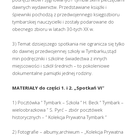
dawnych wydawnictw. Przedstawiane książki i
śpiewniki pochodzą z przedwojennego księgozbioru
tymbarskiej nauczycielki i zostały podarowane do
obecnego zbioru w latach 30-tych XX w.
3) Temat dzisiejszego spotkania nie ogranicza się tylko
do dawnej przedwojennej szkoły w Tymbarku,stąd
min podręczniki i szkolne świadectwa z innych
miejscowości i szkół średnich – to pokoleniowe
dokumentalne pamiątki jednej rodziny.
MATERIAŁY
do części 1. i 2. „Spotkań VI”
1) Pocztówka ” Tymbark – Szkoła ” H. Beck ” Tymbark –
wieloobrazkowa ” S. Pyrć – zbiór pocztówek
historycznych – ”
Kolekcja
Prywatna
Tymbark ”
2) Fotografie – albumy,archiwum – „
Kolekcja
Prywatna