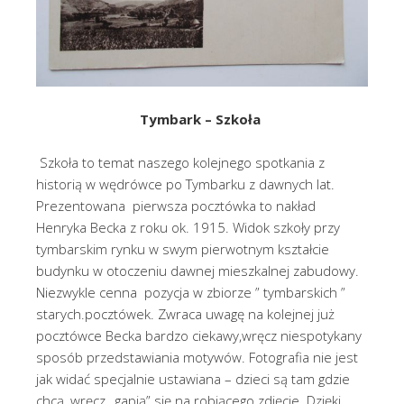
Tymbark – Szkoła
Szkoła to temat naszego kolejnego spotkania z
historią w wędrówce po Tymbarku z dawnych lat.
Prezentowana pierwsza pocztówka to nakład
Henryka Becka z roku ok. 1915. Widok szkoły przy
tymbarskim rynku w swym pierwotnym kształcie
budynku w otoczeniu dawnej mieszkalnej zabudowy.
Niezwykle cenna pozycja w zbiorze ” tymbarskich ”
starych.pocztówek. Zwraca uwagę na kolejnej już
pocztówce Becka bardzo ciekawy,wręcz niespotykany
sposób przedstawiania motywów. Fotografia nie jest
jak widać specjalnie ustawiana – dzieci są tam gdzie
chcą, wręcz „gapią” się na robiącego zdjęcie. Dzięki