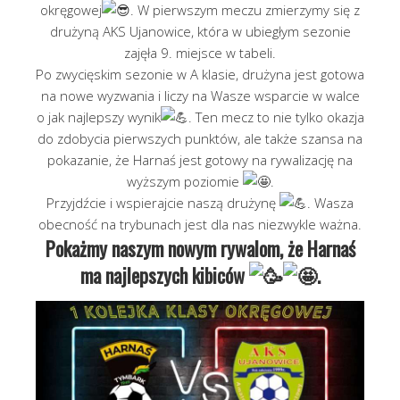
okręgowej
. W pierwszym meczu zmierzymy się z
drużyną AKS Ujanowice, która w ubiegłym sezonie
zajęła 9. miejsce w tabeli.
Po zwycięskim sezonie w A klasie, drużyna jest gotowa
na nowe wyzwania i liczy na Wasze wsparcie w walce
o jak najlepszy wynik
. Ten mecz to nie tylko okazja
do zdobycia pierwszych punktów, ale także szansa na
pokazanie, że Harnaś jest gotowy na rywalizację na
wyższym poziomie
.
Przyjdźcie i wspierajcie naszą drużynę
. Wasza
obecność na trybunach jest dla nas niezwykle ważna.
Pokażmy naszym nowym rywalom, że Harnaś
ma najlepszych kibiców
.