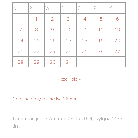
N
P
W
Ś
C
P
S
1
2
3
4
5
6
7
8
9
10
11
12
13
14
15
16
17
18
19
20
21
22
23
24
25
26
27
28
29
30
31
« cze
sie »
Godzina po godzinie
Na 16 dni
Tymbark.in jest z Wami od 08.05.2014, czyli już 4476
dni!