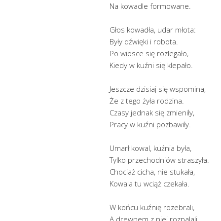
Na kowadle formowane.
Głos kowadła, udar młota:
Były dźwięki i robota.
Po wiosce się rozlegało,
Kiedy w kuźni się klepało.
Jeszcze dzisiaj się wspomina,
Że z tego żyła rodzina.
Czasy jednak się zmieniły,
Pracy w kuźni pozbawiły.
Umarł kowal, kuźnia była,
Tylko przechodniów straszyła.
Chociaż cicha, nie stukała,
Kowala tu wciąż czekała.
W końcu kuźnię rozebrali,
A drewnem z niej rozpalali.