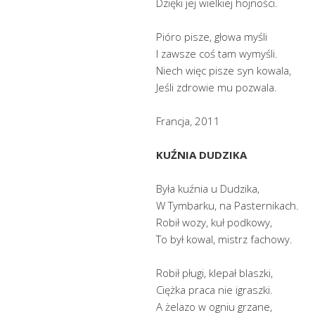
Dzięki jej wielkiej hojności.
Pióro pisze, głowa myśli
I zawsze coś tam wymyśli.
Niech więc pisze syn kowala,
Jeśli zdrowie mu pozwala.
Francja, 2011
KUŹNIA DUDZIKA
Była kuźnia u Dudzika,
W Tymbarku, na Pasternikach.
Robił wozy, kuł podkowy,
To był kowal, mistrz fachowy.
Robił pługi, klepał blaszki,
Ciężka praca nie igraszki.
A żelazo w ogniu grzane,