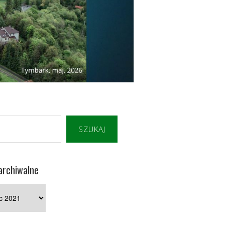
SZUKAJ
archiwalne
e