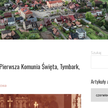
Szukaj
 Pierwsza Komunia Święta, Tymbark,
Artykuły 
Sowa
Artykuły
archiwaln