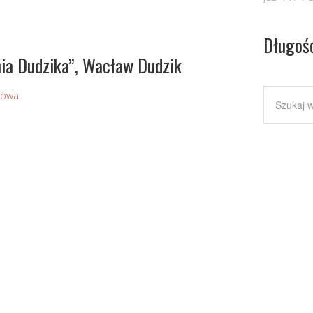
Długoś
nia Dudzika”, Wacław Dudzik
Sowa