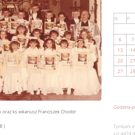
N
P
6
7
13
1
20
2
27
2
Godzina p
k oraz ks.wikariusz Franciszek Chodór
8 )
Tymbark.in
już 4474 d