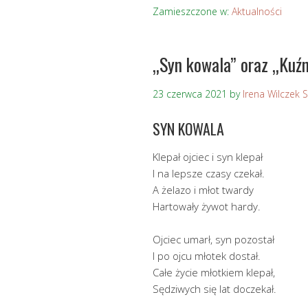
Zamieszczone w:
Aktualności
„Syn kowala” oraz „Kuź
23 czerwca 2021
by
Irena Wilczek 
SYN KOWALA
Klepał ojciec i syn klepał
I na lepsze czasy czekał.
A żelazo i młot twardy
Hartowały żywot hardy.
Ojciec umarł, syn pozostał
I po ojcu młotek dostał.
Całe życie młotkiem klepał,
Sędziwych się lat doczekał.