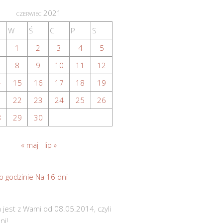
czerwiec 2021
W
Ś
C
P
S
1
2
3
4
5
8
9
10
11
12
4
15
16
17
18
19
1
22
23
24
25
26
8
29
30
« maj
lip »
o godzinie
Na 16 dni
 jest z Wami od 08.05.2014, czyli
ni!